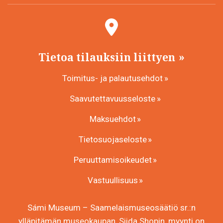
Tietoa tilauksiin liittyen
Toimitus- ja palautusehdot
Saavutettavuusseloste
Maksuehdot
Tietosuojaseloste
Peruuttamisoikeudet
Vastuullisuus
Sámi Museum – Saamelaismuseosäätiö sr.:n
ylläpitämän museokaupan, Siida Shopin, myynti on