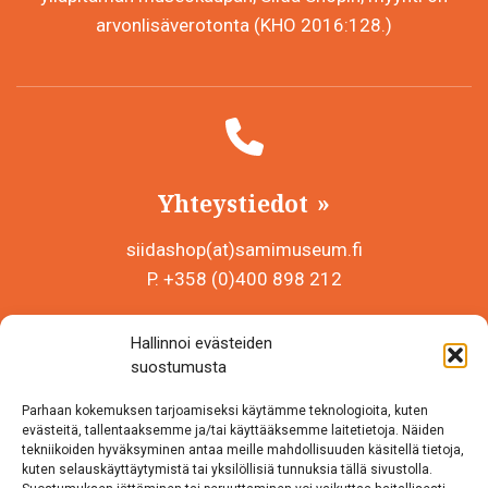
arvonlisäverotonta (KHO 2016:128.)
Yhteystiedot
siidashop(at)samimuseum.fi
P. +358 (0)400 898 212
Sámi Museum – Saamelaismuseosäätiö sr
Hallinnoi evästeiden
Y-tunnus 0625907-2
suostumusta
Siida Shop
Parhaan kokemuksen tarjoamiseksi käytämme teknologioita, kuten
Inarintie 46
evästeitä, tallentaaksemme ja/tai käyttääksemme laitetietoja. Näiden
tekniikoiden hyväksyminen antaa meille mahdollisuuden käsitellä tietoja,
99870 Inari
kuten selauskäyttäytymistä tai yksilöllisiä tunnuksia tällä sivustolla.