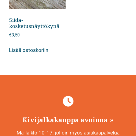
Siida-
kosketusnäyttökynä
€
3,50
Lisää ostoskoriin
Kivijalkakauppa avoinna
Ma-la klo 10-17, jolloin myös asiakaspalvelua