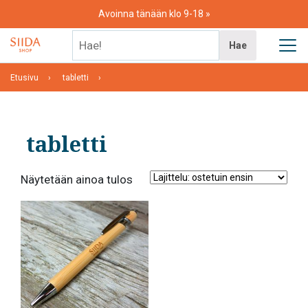
Skip
Avoinna tänään klo 9-18
to
content
Hae!
Hae
Etusivu
tabletti
tabletti
Näytetään ainoa tulos