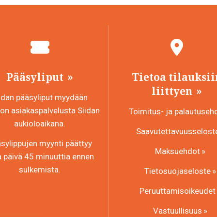
Pääsyliput
Tietoa tilauksii
liittyen
idan pääsyliput myydään
n asiakaspalvelusta Siidan
Toimitus- ja palautuseh
aukioloaikana.
Saavutettavuusselost
sylippujen myynti päättyy
Maksuehdot
a päivä 45 minuuttia ennen
sulkemista.
Tietosuojaseloste
Peruuttamisoikeudet
Vastuullisuus