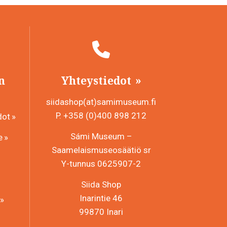
n
Yhteystiedot
siidashop(at)samimuseum.fi
P. +358 (0)400 898 212
dot
Sámi Museum –
e
Saamelaismuseosäätiö sr
Y-tunnus 0625907-2
Siida Shop
Inarintie 46
99870 Inari