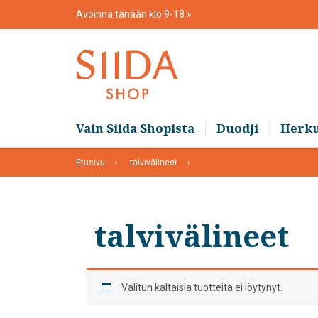
Skip
Avoinna tänään klo 9-18
to
content
Vain Siida Shopista
Duodji
Herk
Etusivu
talvivälineet
talvivälineet
Valitun kaltaisia tuotteita ei löytynyt.