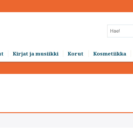
Hae!
ut
Kirjat ja musiikki
Korut
Kosmetiikka