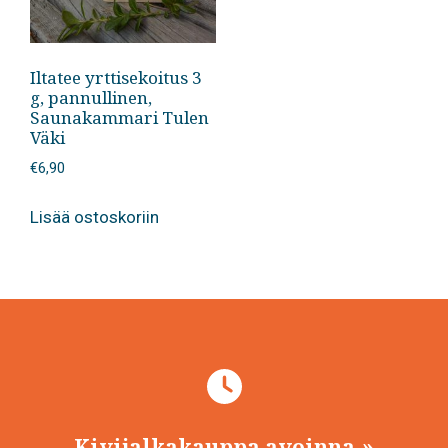
Iltatee yrttisekoitus 3
g, pannullinen,
Saunakammari Tulen
Väki
€
6,90
Lisää ostoskoriin
Kivijalkakauppa avoinna