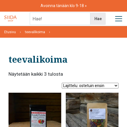
Skip
Avoinna tänään klo 9-18
to
content
Hae!
Hae
Etusivu
teevalikoima
teevalikoima
Suosituimmat
Näytetään kaikki 3 tulosta
ensin