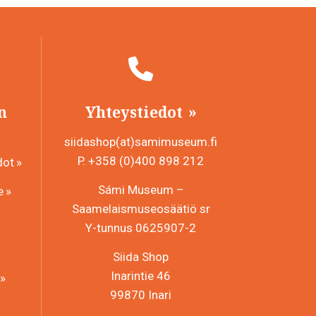
n
Yhteystiedot
siidashop(at)samimuseum.fi
P. +358 (0)400 898 212
dot
Sámi Museum –
e
Saamelaismuseosäätiö sr
Y-tunnus 0625907-2
Siida Shop
Inarintie 46
99870 Inari