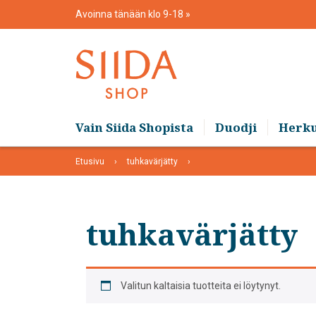
Skip
Avoinna tänään klo 9-18
to
content
Vain Siida Shopista
Duodji
Herk
Etusivu
tuhkavärjätty
tuhkavärjätty
Valitun kaltaisia tuotteita ei löytynyt.