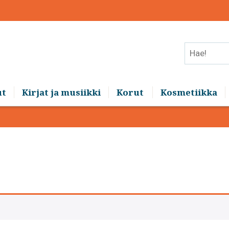
Hae!
ut
Kirjat ja musiikki
Korut
Kosmetiikka