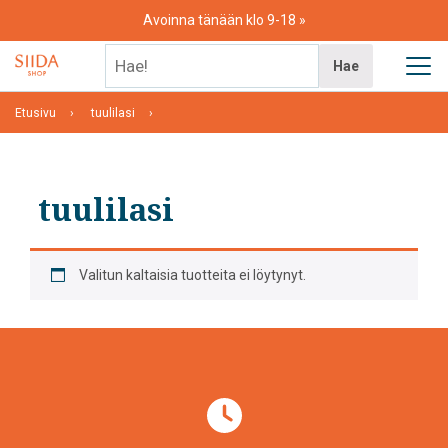
Skip
Avoinna tänään klo 9-18
to
content
Hae!
Hae
Etusivu
tuulilasi
tuulilasi
Valitun kaltaisia tuotteita ei löytynyt.