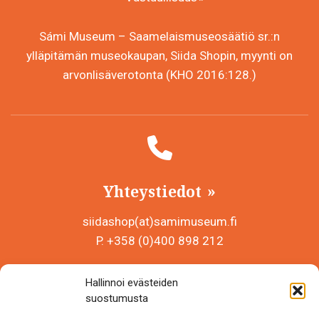
Sámi Museum – Saamelaismuseosäätiö sr.:n
ylläpitämän museokaupan, Siida Shopin, myynti on
arvonlisäverotonta (KHO 2016:128.)
Yhteystiedot
siidashop(at)samimuseum.fi
P. +358 (0)400 898 212
Sámi Museum – Saamelaismuseosäätiö sr
Hallinnoi evästeiden
Y-tunnus 0625907-2
suostumusta
Siida Shop