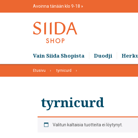
Skip
Avoinna tänään klo 9-18
to
content
Vain Siida Shopista
Duodji
Herk
Etusivu
tyrnicurd
tyrnicurd
Valitun kaltaisia tuotteita ei löytynyt.