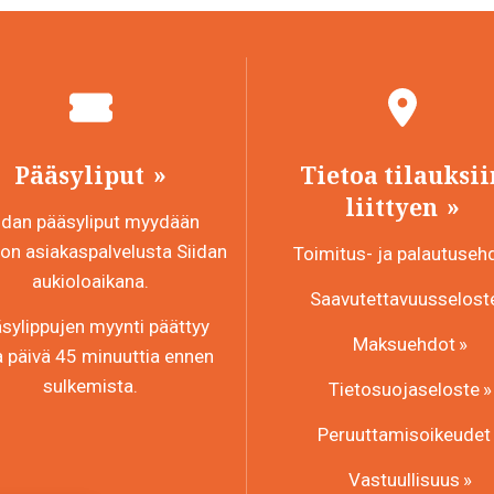
Pääsyliput
Tietoa tilauksii
liittyen
idan pääsyliput myydään
n asiakaspalvelusta Siidan
Toimitus- ja palautuseh
aukioloaikana.
Saavutettavuusselost
sylippujen myynti päättyy
Maksuehdot
a päivä 45 minuuttia ennen
sulkemista.
Tietosuojaseloste
Peruuttamisoikeudet
Vastuullisuus