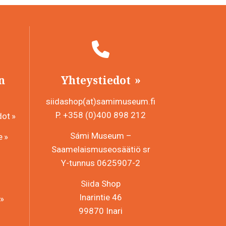
n
Yhteystiedot
siidashop(at)samimuseum.fi
P. +358 (0)400 898 212
dot
Sámi Museum –
e
Saamelaismuseosäätiö sr
Y-tunnus 0625907-2
Siida Shop
Inarintie 46
99870 Inari