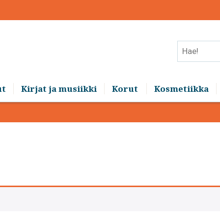
Hae!
ut
Kirjat ja musiikki
Korut
Kosmetiikka