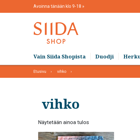
Skip
Avoinna tänään klo 9-18
to
content
Vain Siida Shopista
Duodji
Herk
Etusivu
vihko
vihko
Näytetään ainoa tulos