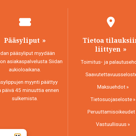
Pääsyliput
Tietoa tilauksii
liittyen
idan pääsyliput myydään
n asiakaspalvelusta Siidan
Toimitus- ja palautuseh
aukioloaikana.
Saavutettavuusselost
sylippujen myynti päättyy
Maksuehdot
a päivä 45 minuuttia ennen
sulkemista.
Tietosuojaseloste
Peruuttamisoikeudet
Vastuullisuus