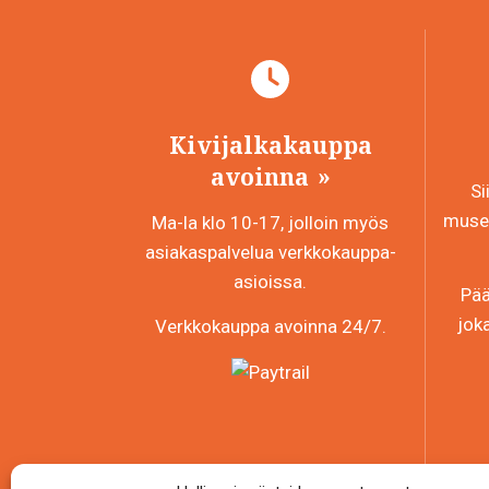
Kivijalkakauppa
avoinna
Si
museo
Ma-la klo 10-17, jolloin myös
asiakaspalvelua verkkokauppa-
asioissa.
Pää
jok
Verkkokauppa avoinna 24/7.