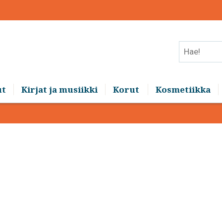
Hae!
ut
Kirjat ja musiikki
Korut
Kosmetiikka