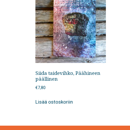
Siida taidevihko, Päähineen
päällinen
€
7,80
Lisää ostoskoriin