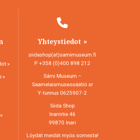
n
Yhteystiedot
siidashop(at)samimuseum.fi
P. +358 (0)400 898 212
dot
Sámi Museum –
e
Saamelaismuseosäätiö sr
Y-tunnus 0625907-2
Siida Shop
Inarintie 46
99870 Inari
Löydät meidät myös somesta!