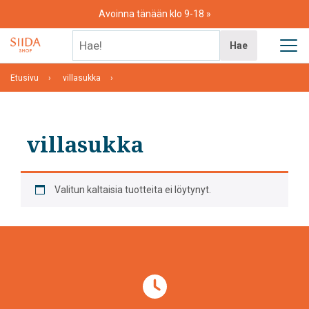
Skip
Avoinna tänään klo 9-18
to
content
Hae!
Hae
Etusivu
villasukka
villasukka
Valitun kaltaisia tuotteita ei löytynyt.