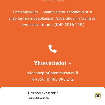
Sámi Museum – Saamelaismuseosäätiö sr.:n
ylläpitämän museokaupan, Siida Shopin, myynti on
arvonlisäverotonta (KHO 2016:128.)
Yhteystiedot
siidashop(at)samimuseum.fi
P. +358 (0)400 898 212
Sámi Museum – Saamelaismuseosäätiö sr
Hallinnoi evästeiden
Y-tunnus 0625907-2
suostumusta
Siida Shop