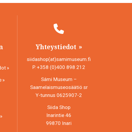
n
Yhteystiedot
siidashop(at)samimuseum.fi
P. +358 (0)400 898 212
dot
Sámi Museum –
e
Saamelaismuseosäätiö sr
Y-tunnus 0625907-2
Siida Shop
Inarintie 46
99870 Inari