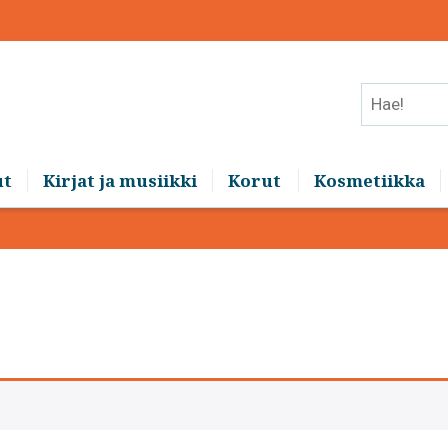
Hae!
ut
Kirjat ja musiikki
Korut
Kosmetiikka