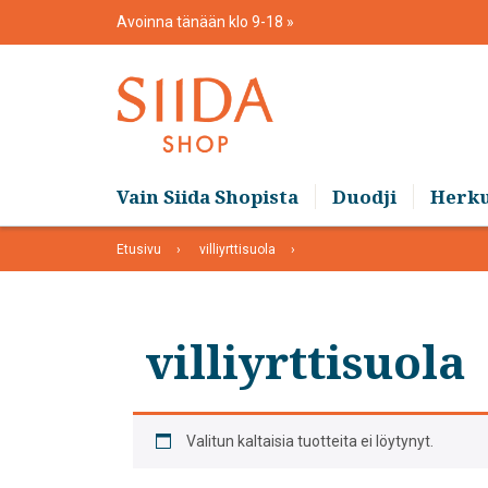
Skip
Avoinna tänään klo 9-18
to
content
Vain Siida Shopista
Duodji
Herk
Etusivu
villiyrttisuola
villiyrttisuola
Valitun kaltaisia tuotteita ei löytynyt.