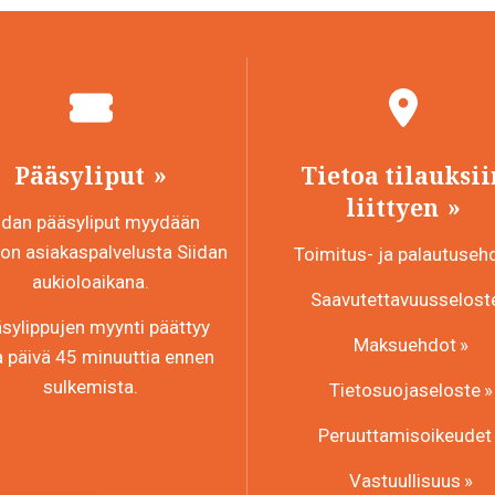
Pääsyliput
Tietoa tilauksii
liittyen
idan pääsyliput myydään
n asiakaspalvelusta Siidan
Toimitus- ja palautuseh
aukioloaikana.
Saavutettavuusselost
sylippujen myynti päättyy
Maksuehdot
a päivä 45 minuuttia ennen
sulkemista.
Tietosuojaseloste
Peruuttamisoikeudet
Vastuullisuus