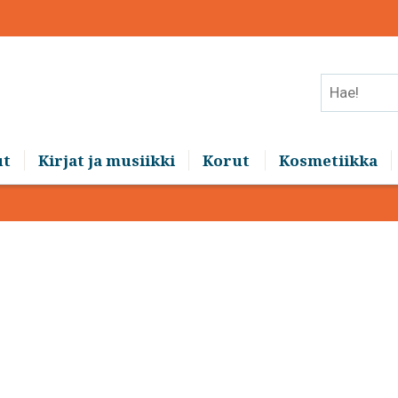
Hae!
ut
Kirjat ja musiikki
Korut
Kosmetiikka