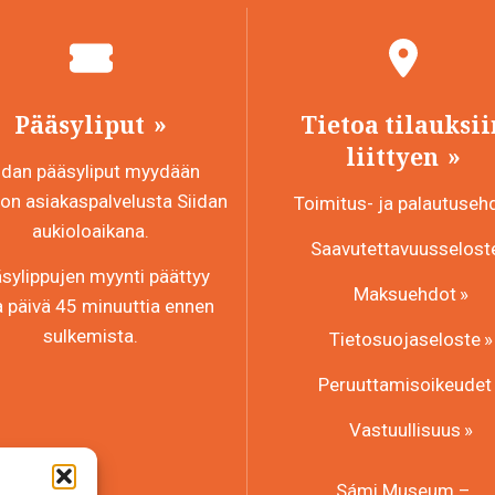
Pääsyliput
Tietoa tilauksii
liittyen
idan pääsyliput myydään
n asiakaspalvelusta Siidan
Toimitus- ja palautuseh
aukioloaikana.
Saavutettavuusselost
sylippujen myynti päättyy
Maksuehdot
a päivä 45 minuuttia ennen
sulkemista.
Tietosuojaseloste
Peruuttamisoikeudet
Vastuullisuus
Sámi Museum –