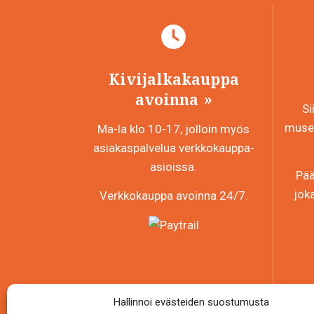
tehdä
valinnat
tuotteen
sivulla.
Kivijalkakauppa
avoinna
Si
museo
Ma-la klo 10-17, jolloin myös
asiakaspalvelua verkkokauppa-
asioissa.
Pää
jok
Verkkokauppa avoinna 24/7.
Hallinnoi evästeiden suostumusta