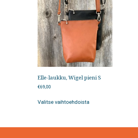
Elle-laukku, Wigel pieni S
€
69,00
Tällä
Valitse vaihtoehdoista
tuotteella
on
useampi
muunnelma.
Voit