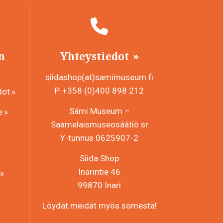
n
Yhteystiedot
siidashop(at)samimuseum.fi
P. +358 (0)400 898 212
dot
Sámi Museum –
e
Saamelaismuseosäätiö sr
Y-tunnus 0625907-2
Siida Shop
Inarintie 46
99870 Inari
Löydät meidät myös somesta!