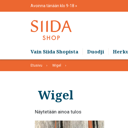
Skip
Avoinna tänään klo 9-18
to
content
Vain Siida Shopista
Duodji
Herk
Etusivu
Wigel
Wigel
Näytetään ainoa tulos