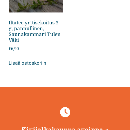
Iltatee yrttisekoitus 3
g, pannullinen,
Saunakammari Tulen
Väki
€
6,90
Lisää ostoskoriin
Kivijalkakauppa avoinna