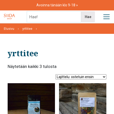
Skip
Avoinna tänään klo 9-18
to
content
Hae!
Hae
Etusivu
yrttitee
yrttitee
Suosituimmat
Näytetään kaikki 3 tulosta
ensin