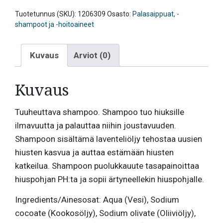
määrä
Tuotetunnus (SKU):
1206309
Osasto:
Palasaippuat, -
shampoot ja -hoitoaineet
Kuvaus
Arviot (0)
Kuvaus
Tuuheuttava shampoo. Shampoo tuo hiuksille
ilmavuutta ja palauttaa niihin joustavuuden.
Shampoon sisältämä laventeliöljy tehostaa uusien
hiusten kasvua ja auttaa estämään hiusten
katkeilua. Shampoon puolukkauute tasapainoittaa
hiuspohjan PH:ta ja sopii ärtyneellekin hiuspohjalle.
Ingredients/Ainesosat: ​Aqua (Vesi), Sodium
cocoate (Kookosöljy), Sodium olivate (Oliiviöljy),