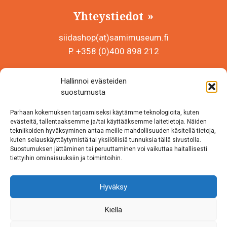
Yhteystiedot
siidashop(at)samimuseum.fi
P. +358 (0)400 898 212
Sámi Museum – Saamelaismuseosäätiö sr
Hallinnoi evästeiden
Y-tunnus 0625907-2
suostumusta
Siida Shop
Parhaan kokemuksen tarjoamiseksi käytämme teknologioita, kuten
Inarintie 46
evästeitä, tallentaaksemme ja/tai käyttääksemme laitetietoja. Näiden
tekniikoiden hyväksyminen antaa meille mahdollisuuden käsitellä tietoja,
99870 Inari
kuten selauskäyttäytymistä tai yksilöllisiä tunnuksia tällä sivustolla.
Suostumuksen jättäminen tai peruuttaminen voi vaikuttaa haitallisesti
Löydät meidät myös somesta!
tiettyihin ominaisuuksiin ja toimintoihin.
Instagram
Hyväksy
Facebook
Kiellä