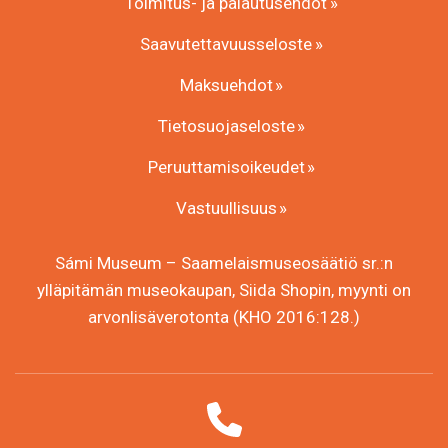
Toimitus- ja palautusehdot
Saavutettavuusseloste
Maksuehdot
Tietosuojaseloste
Peruuttamisoikeudet
Vastuullisuus
Sámi Museum – Saamelaismuseosäätiö sr.:n
ylläpitämän museokaupan, Siida Shopin, myynti on
arvonlisäverotonta (KHO 2016:128.)