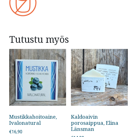
Tutustu myös
Mustikkahoitoaine,
Kaldoaivin
Ivalonatural
porosaippua, Elina
Länsman
€
16,90