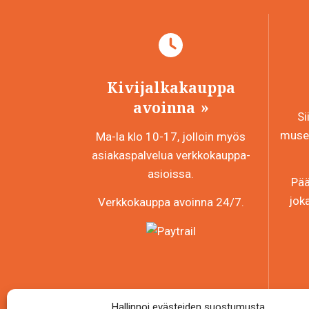
Kivijalkakauppa
avoinna
Si
museo
Ma-la klo 10-17, jolloin myös
asiakaspalvelua verkkokauppa-
asioissa.
Pää
jok
Verkkokauppa avoinna 24/7.
Hallinnoi evästeiden suostumusta