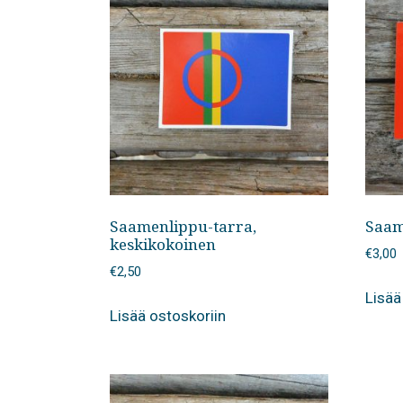
Saamenlippu-tarra,
Saam
keskikokoinen
€
3,00
€
2,50
Lisää
Lisää ostoskoriin