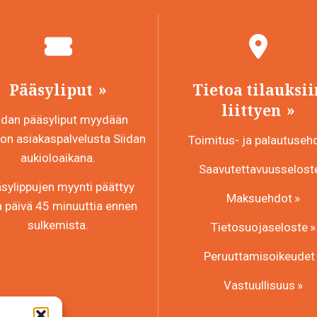
Pääsyliput
Tietoa tilauksii
liittyen
idan pääsyliput myydään
n asiakaspalvelusta Siidan
Toimitus- ja palautuseh
aukioloaikana.
Saavutettavuusselost
sylippujen myynti päättyy
Maksuehdot
a päivä 45 minuuttia ennen
sulkemista.
Tietosuojaseloste
Peruuttamisoikeudet
Vastuullisuus