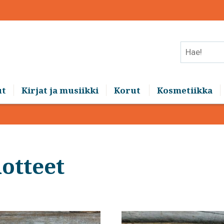
Hae!
ut
Kirjat ja musiikki
Korut
Kosmetiikka
otteet