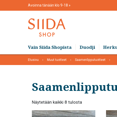
Skip
Avoinna tänään klo 9-18
to
content
Vain Siida Shopista
Duodji
Herk
Etusivu
Muut tuotteet
Saamenlipputuotteet
Saamenlipputu
Suosituimmat
Näytetään kaikki 8 tulosta
ensin