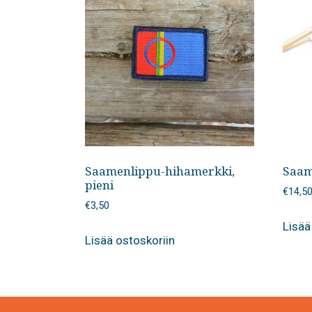
Saamenlippu-hihamerkki,
Saam
pieni
€
14,5
€
3,50
Lisää
Lisää ostoskoriin