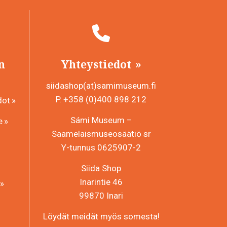
n
Yhteystiedot
siidashop(at)samimuseum.fi
P. +358 (0)400 898 212
dot
Sámi Museum –
e
Saamelaismuseosäätiö sr
Y-tunnus 0625907-2
Siida Shop
Inarintie 46
99870 Inari
Löydät meidät myös somesta!