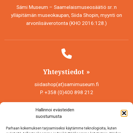
Sámi Museum – Saamelaismuseosäätiö sr.:n
ylläpitämän museokaupan, Siida Shopin, myynti on
arvonlisäverotonta (KHO 2016:128.)
Yhteystiedot
siidashop(at)samimuseum.fi
P. +358 (0)400 898 212
Sámi Museum – Saamelaismuseosäätiö sr
Hallinnoi evästeiden
Y-tunnus 0625907-2
suostumusta
Siida Shop
Parhaan kokemuksen tarjoamiseksi käytämme teknologioita, kuten
Inarintie 46