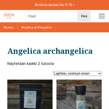
Skip
Avoinna tänään klo 9-18
to
content
Hae!
Hae
Etusivu
Angelica archangelica
Angelica archangelica
Suosituimmat
Näytetään kaikki 2 tulosta
ensin