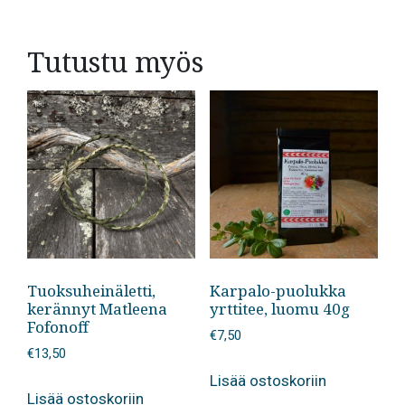
Tutustu myös
Tuoksuheinäletti,
Karpalo-puolukka
kerännyt Matleena
yrttitee, luomu 40g
Fofonoff
€
7,50
€
13,50
Lisää ostoskoriin
Lisää ostoskoriin