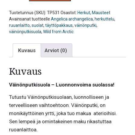
180g,
Wild
from
Tuotetunnus (SKU):
TP531
Osastot:
Herkut
,
Mausteet
arctic
Avainsanat tuotteelle
Angelica archangelica
,
herkuttelu
,
määrä
ruuanlaitto
,
suolat
,
täyttöpakkaus
,
väinönputki
,
väinönputkisuola
,
Wild from Arctic
Kuvaus
Arviot (0)
Kuvaus
Väinönputkisuola – Luonnonvoima suolassa!
Tutustu Väinönputkisuolaan, luonnolliseen ja
terveelliseen vaihtoehtoon. Väinönputki, on
monikäyttöinen yrtti, joka tuo makua aterioihisi.
Sen lempeä ja omintakeinen maku rikastuttaa
ruoanlaittoa.