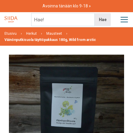
Skip
Avoinna tänään klo 9-18
to
content
Hae!
Hae
Etusivu
Herkut
Mausteet
Väinönputkisuola täyttöpakkaus 180g, Wild from arctic