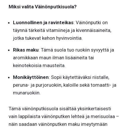
Miksi valita Väinönputkisuola?
Luonnollinen ja ravinteikas
: Väinönputki on
täynnä tärkeitä vitamiineja ja kivennäisaineita,
jotka tukevat kehon hyvinvointia.
Rikas maku
: Tämä suola tuo ruokiin syvyyttä ja
aromikkaan maun ilman lisäaineita tai
keinotekoisia mausteita.
Monikäyttöinen
: Sopii käytettäväksi riistalle,
peruna- ja purjoruokiin, kaloille sekä tomaatti- ja
munaruokiin.
Tämä väinönputkisuola sisältää yksinkertaisesti
vain lappilaista väinönputken lehteä ja merisuolaa –
näin saadaan väinönputken maku imeytymään