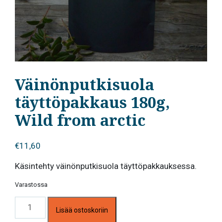
Väinönputkisuola
täyttöpakkaus 180g,
Wild from arctic
€
11,60
Käsintehty väinönputkisuola täyttöpakkauksessa.
Varastossa
Väinönputkisuola
Lisää ostoskoriin
täyttöpakkaus