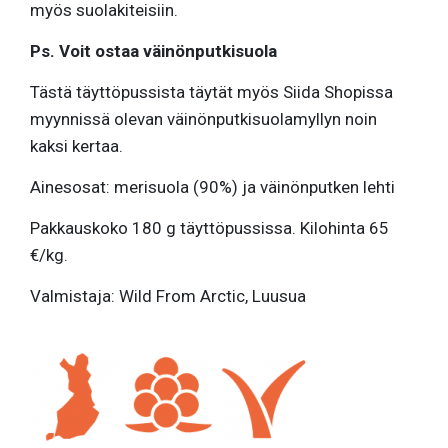
myös suolakiteisiin.
Ps. Voit ostaa väinönputkisuola
Tästä täyttöpussista täytät myös Siida Shopissa
myynnissä olevan väinönputkisuolamyllyn noin
kaksi kertaa.
Ainesosat: merisuola (90%) ja väinönputken lehti
Pakkauskoko 180 g täyttöpussissa. Kilohinta 65
€/kg.
Valmistaja: Wild From Arctic, Luusua