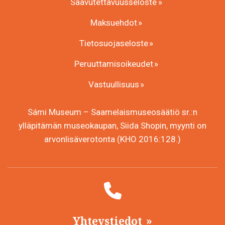
Saavutettavuusseloste
Maksuehdot
Tietosuojaseloste
Peruuttamisoikeudet
Vastuullisuus
Sámi Museum – Saamelaismuseosäätiö sr.:n
ylläpitämän museokaupan, Siida Shopin, myynti on
arvonlisäverotonta (KHO 2016:128.)
Yhteystiedot