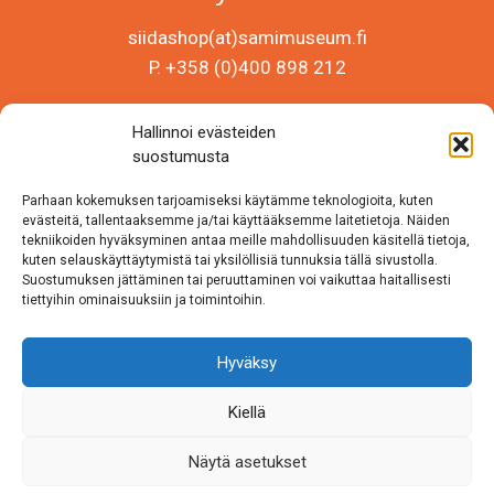
siidashop(at)samimuseum.fi
P. +358 (0)400 898 212
Sámi Museum – Saamelaismuseosäätiö sr
Hallinnoi evästeiden
Y-tunnus 0625907-2
suostumusta
Siida Shop
Parhaan kokemuksen tarjoamiseksi käytämme teknologioita, kuten
Inarintie 46
evästeitä, tallentaaksemme ja/tai käyttääksemme laitetietoja. Näiden
tekniikoiden hyväksyminen antaa meille mahdollisuuden käsitellä tietoja,
99870 Inari
kuten selauskäyttäytymistä tai yksilöllisiä tunnuksia tällä sivustolla.
Suostumuksen jättäminen tai peruuttaminen voi vaikuttaa haitallisesti
Löydät meidät myös somesta!
tiettyihin ominaisuuksiin ja toimintoihin.
Instagram
Hyväksy
Facebook
Kiellä
Näytä asetukset