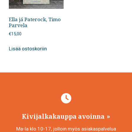
Ella já Paterock, Timo
Parvela
€
15,00
Lisää ostoskoriin
Kivijalkakauppa avoinna
Ma-la klo 10-17, jolloin myös asiakaspalvelua