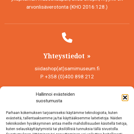
arvonlisäverotonta (KHO 2016:128.)
Yhteystiedot
siidashop(at)samimuseum.fi
P. +358 (0)400 898 212
Sámi Museum – Saamelaismuseosäätiö sr
Hallinnoi evästeiden
Y-tunnus 0625907-2
suostumusta
Siida Shop
Parhaan kokemuksen tarjoamiseksi käytämme teknologioita, kuten
Inarintie 46
evästeitä, tallentaaksemme ja/tai käyttääksemme laitetietoja. Näiden
tekniikoiden hyväksyminen antaa meille mahdollisuuden käsitellä tietoja,
99870 Inari
kuten selauskäyttäytymistä tai yksilöllisiä tunnuksia tällä sivustolla.