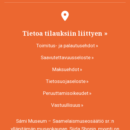
Tietoa tilauksiin liittyen
Toimitus- ja palautusehdot
Saavutettavuusseloste
Maksuehdot
Tietosuojaseloste
Peruuttamisoikeudet
Vastuullisuus
Sámi Museum – Saamelaismuseosäätiö sr.:n
ylläpitämän museokaupan, Siida Shopin, myynti on