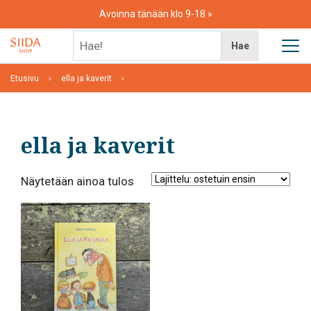
Skip
Avoinna tänään klo 9-18
to
content
Hae!
Hae
Etusivu
ella ja kaverit
ella ja kaverit
Näytetään ainoa tulos