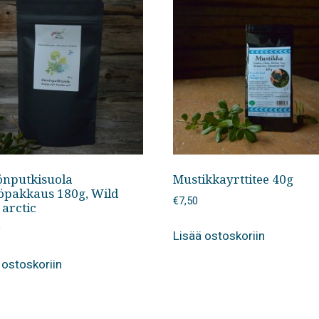
önputkisuola
Mustikkayrttitee 40g
töpakkaus 180g, Wild
€
7,50
 arctic
0
Lisää ostoskoriin
 ostoskoriin