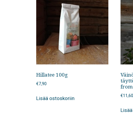
Hillatee 100g
Väin
täyt
€
7,90
from
€
11,6
Lisää ostoskoriin
Lisää