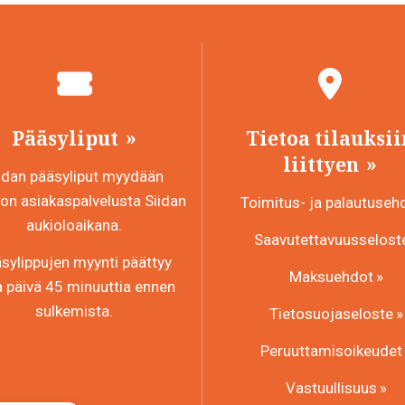
Pääsyliput
Tietoa tilauksii
liittyen
idan pääsyliput myydään
n asiakaspalvelusta Siidan
Toimitus- ja palautuseh
aukioloaikana.
Saavutettavuusselost
sylippujen myynti päättyy
Maksuehdot
a päivä 45 minuuttia ennen
sulkemista.
Tietosuojaseloste
Peruuttamisoikeudet
Vastuullisuus