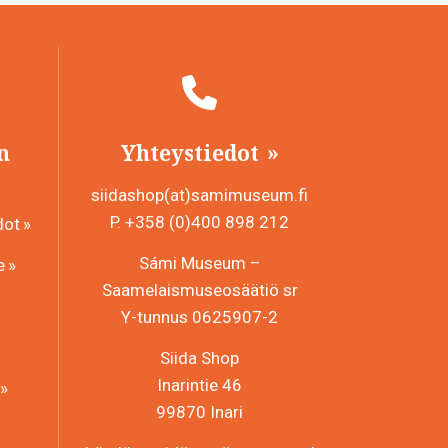
n
Yhteystiedot
siidashop(at)samimuseum.fi
P. +358 (0)400 898 212
dot
Sámi Museum –
e
Saamelaismuseosäätiö sr
Y-tunnus 0625907-2
Siida Shop
Inarintie 46
99870 Inari