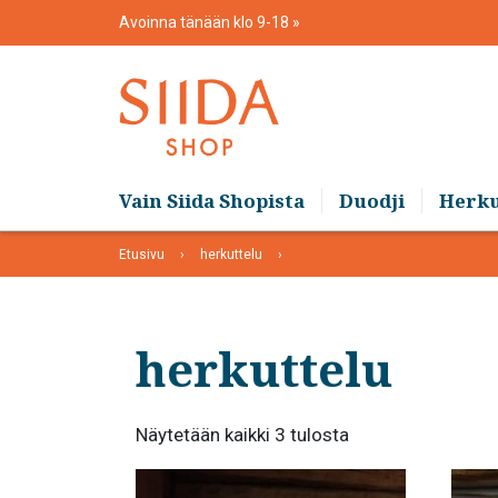
Skip
Avoinna tänään klo 9-18
to
content
Vain Siida Shopista
Duodji
Herk
Etusivu
herkuttelu
herkuttelu
Suosituimmat
Näytetään kaikki 3 tulosta
ensin