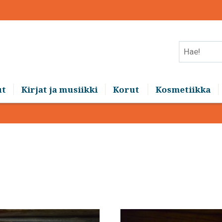
Hae!
ut
Kirjat ja musiikki
Korut
Kosmetiikka