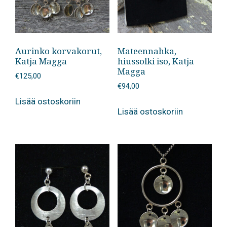
Aurinko korvakorut,
Mateennahka,
Katja Magga
hiussolki iso, Katja
Magga
€
125,00
€
94,00
Lisää ostoskoriin
Lisää ostoskoriin