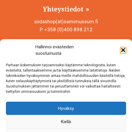
Yhteystiedot
siidashop(at)samimuseum.fi
P. +358 (0)400 898 212
Sámi Museum – Saamelaismuseosäätiö sr
Hallinnoi evästeiden
Y-tunnus 0625907-2
suostumusta
Siida Shop
Parhaan kokemuksen tarjoamiseksi käytämme teknologioita, kuten
Inarintie 46
evästeitä, tallentaaksemme ja/tai käyttääksemme laitetietoja. Näiden
tekniikoiden hyväksyminen antaa meille mahdollisuuden käsitellä tietoja,
99870 Inari
kuten selauskäyttäytymistä tai yksilöllisiä tunnuksia tällä sivustolla.
Suostumuksen jättäminen tai peruuttaminen voi vaikuttaa haitallisesti
Löydät meidät myös somesta!
tiettyihin ominaisuuksiin ja toimintoihin.
Instagram
Hyväksy
Facebook
Kiellä