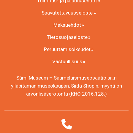
Toimitus- ja palautusehdot
Saavutettavuusseloste
Maksuehdot
Tietosuojaseloste
Peruuttamisoikeudet
Vastuullisuus
Sámi Museum – Saamelaismuseosäätiö sr.:n
ylläpitämän museokaupan, Siida Shopin, myynti on
arvonlisäverotonta (KHO 2016:128.)