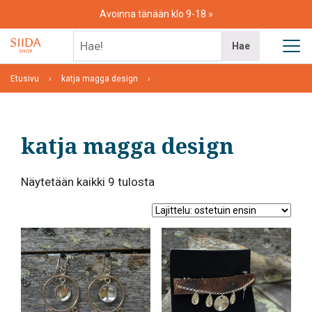
Skip
Avoinna tänään klo 9-18
to
content
Hae!
Hae
Etusivu
katja magga design
katja magga design
Suosituimmat
Näytetään kaikki 9 tulosta
ensin