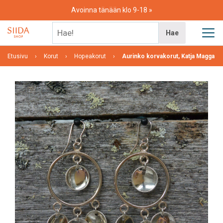
Skip
Avoinna tänään klo 9-18
to
content
Hae!
Hae
Etusivu
Korut
Hopeakorut
Aurinko korvakorut, Katja Magga