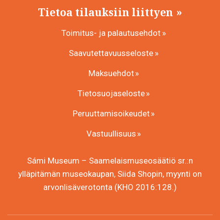
Tietoa tilauksiin liittyen
Toimitus- ja palautusehdot
Saavutettavuusseloste
Maksuehdot
Tietosuojaseloste
Peruuttamisoikeudet
Vastuullisuus
Sámi Museum – Saamelaismuseosäätiö sr.:n
ylläpitämän museokaupan, Siida Shopin, myynti on
arvonlisäverotonta (KHO 2016:128.)