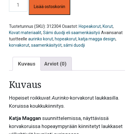
Aurinko
Lisää ostoskoriin
korvakorut,
Katja
Magga
määrä
Tuotetunnus (SKU):
312304
Osastot:
Hopeakorut
,
Korut
,
Kovat materiaalit
,
Sámi duodji eli saamenkäsityö
Avainsanat
tuotteelle
aurinko korut
,
hopeakorut
,
katja magga design
,
korvakorut
,
saamenkäsityöt
,
sámi duodji
Kuvaus
Arviot (0)
Kuvaus
Hopeiset roikkuvat
Aurinko-
korvakorut laukkasilla.
Koruissa koukkukiinnitys.
Katja Maggan
suunnittelemissa, näyttävissä
korvakoruissa hopeaympyrään kiinnitetyt laukkaset