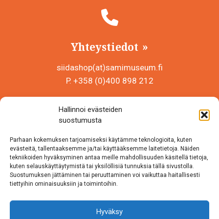
Yhteystiedot
siidashop(at)samimuseum.fi
P. +358 (0)400 898 212
Sámi Museum – Saamelaismuseosäätiö sr
Hallinnoi evästeiden
Y-tunnus 0625907-2
suostumusta
Siida Shop
Parhaan kokemuksen tarjoamiseksi käytämme teknologioita, kuten
Inarintie 46
evästeitä, tallentaaksemme ja/tai käyttääksemme laitetietoja. Näiden
tekniikoiden hyväksyminen antaa meille mahdollisuuden käsitellä tietoja,
99870 Inari
kuten selauskäyttäytymistä tai yksilöllisiä tunnuksia tällä sivustolla.
Suostumuksen jättäminen tai peruuttaminen voi vaikuttaa haitallisesti
Löydät meidät myös somesta!
tiettyihin ominaisuuksiin ja toimintoihin.
Instagram
Hyväksy