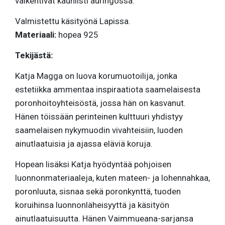
välkehtivät kauniisti auringossa.
Valmistettu käsityönä Lapissa.
Materiaali:
hopea 925
Tekijästä:
Katja Magga on luova korumuotoilija, jonka
estetiikka ammentaa inspiraatiota saamelaisesta
poronhoitoyhteisöstä, jossa hän on kasvanut.
Hänen töissään perinteinen kulttuuri yhdistyy
saamelaisen nykymuodin vivahteisiin, luoden
ainutlaatuisia ja ajassa eläviä koruja.
Hopean lisäksi Katja hyödyntää pohjoisen
luonnonmateriaaleja, kuten mateen- ja lohennahkaa,
poronluuta, sisnaa sekä poronkynttä, tuoden
koruihinsa luonnonläheisyyttä ja käsityön
ainutlaatuisuutta. Hänen Vaimmueana-sarjansa