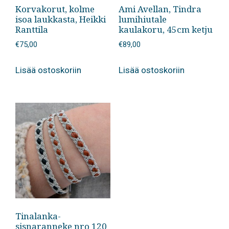
Korvakorut, kolme
Ami Avellan, Tindra
isoa laukkasta, Heikki
lumihiutale
Ranttila
kaulakoru, 45cm ketju
€
75,00
€
89,00
Lisää ostoskoriin
Lisää ostoskoriin
Tinalanka-
sisnaranneke nro 120