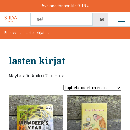
Skip
Avoinna tänään klo 9-18
to
content
Hae!
Hae
Etusivu
lasten kirjat
lasten kirjat
Suosituimmat
Näytetään kaikki 2 tulosta
ensin