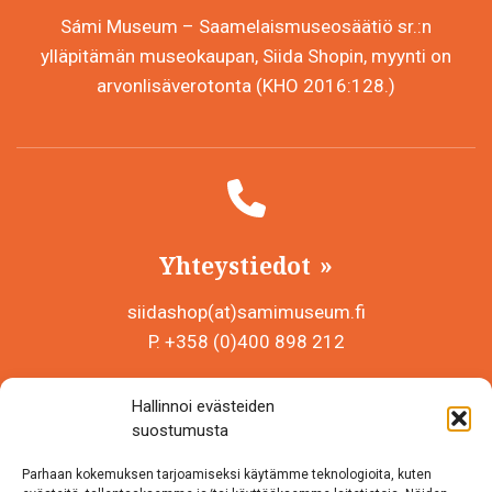
Sámi Museum – Saamelaismuseosäätiö sr.:n
ylläpitämän museokaupan, Siida Shopin, myynti on
arvonlisäverotonta (KHO 2016:128.)
Yhteystiedot
siidashop(at)samimuseum.fi
P. +358 (0)400 898 212
Sámi Museum – Saamelaismuseosäätiö sr
Hallinnoi evästeiden
Y-tunnus 0625907-2
suostumusta
Siida Shop
Parhaan kokemuksen tarjoamiseksi käytämme teknologioita, kuten
Inarintie 46