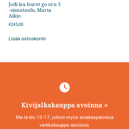
Jođi lea buret go oru 3
-sisnataulu, Maria
Aikio
€
245,00
Lisää ostoskoriin
Kivijalkakauppa avoinna
Ma-la klo 10-17, jolloin myös asiakaspalvelua
verkkokauppa-asioissa.