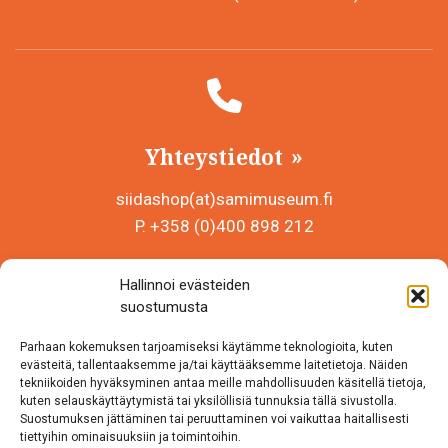
Yhteystiedot
siidashop(at)samimuseum.fi
P. +358 (0)400 898 212
Sámi Museum – Saamelaismuseosäätiö sr
Hallinnoi evästeiden
Y-tunnus 0625907-2
suostumusta
Siida Shop
Parhaan kokemuksen tarjoamiseksi käytämme teknologioita, kuten
Inarintie 46
evästeitä, tallentaaksemme ja/tai käyttääksemme laitetietoja. Näiden
tekniikoiden hyväksyminen antaa meille mahdollisuuden käsitellä tietoja,
99870 Inari
kuten selauskäyttäytymistä tai yksilöllisiä tunnuksia tällä sivustolla.
Suostumuksen jättäminen tai peruuttaminen voi vaikuttaa haitallisesti
Löydät meidät myös somesta!
tiettyihin ominaisuuksiin ja toimintoihin.