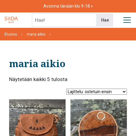
Skip
Avoinna tänään klo 9-18
to
content
Hae!
Hae
Etusivu
maria aikio
maria aikio
Suosituimmat
Näytetään kaikki 5 tulosta
ensin