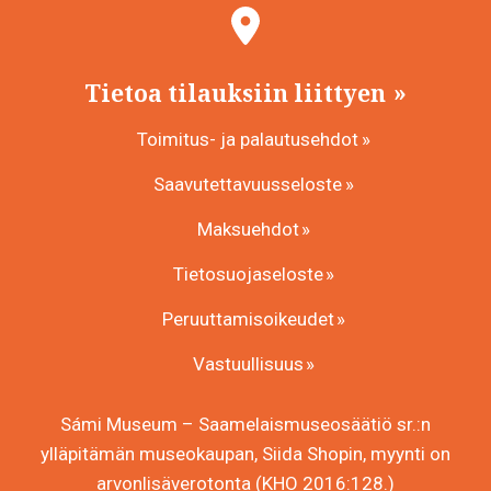
Tietoa tilauksiin liittyen
Toimitus- ja palautusehdot
Saavutettavuusseloste
Maksuehdot
Tietosuojaseloste
Peruuttamisoikeudet
Vastuullisuus
Sámi Museum – Saamelaismuseosäätiö sr.:n
ylläpitämän museokaupan, Siida Shopin, myynti on
arvonlisäverotonta (KHO 2016:128.)