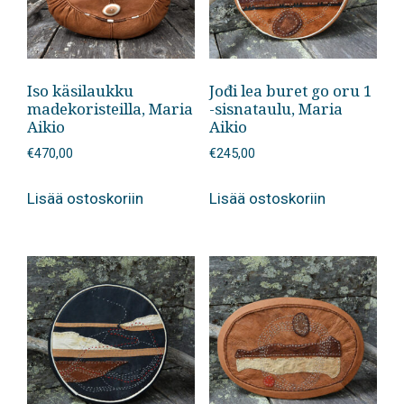
Iso käsilaukku
Jođi lea buret go oru 1
madekoristeilla, Maria
-sisnataulu, Maria
Aikio
Aikio
€
470,00
€
245,00
Lisää ostoskoriin
Lisää ostoskoriin