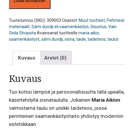
Lisää ostoskoriin
lea
buret
go
oru
Tuotetunnus (SKU):
309003
Osastot:
Muut tuotteet
,
Pehmeät
3
materiaalit
,
Sámi duodji eli saamenkäsityö
,
Sisustus
,
Vain
-
Siida Shopista
Avainsanat tuotteelle
maria aikio
,
sisnataulu,
saamenkäsityöt
,
sámi duodji
,
sisna
,
taide
,
taideteos
,
taulut
Maria
Aikio
Kuvaus
Arviot (0)
määrä
Kuvaus
Tuo kotiisi lämpöä ja persoonallisuutta tällä upealla,
käsintehdyllä sisnataululla. Jokainen
Maria Aikion
valmistama taulu on uniikki taideteos, jossa
perinteinen saamenkäsityötaito yhdistyy moderniin
estetiikkaan.