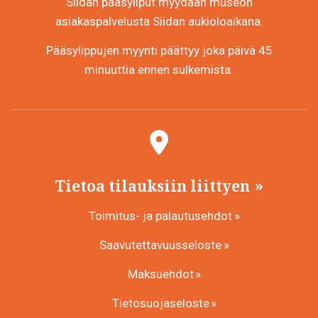
Siidan pääsyliput myydään museon
asiakaspalvelusta Siidan aukioloaikana.
Pääsylippujen myynti päättyy joka päivä 45
minuuttia ennen sulkemista.
Tietoa tilauksiin liittyen
Toimitus- ja palautusehdot
Saavutettavuusseloste
Maksuehdot
Tietosuojaseloste