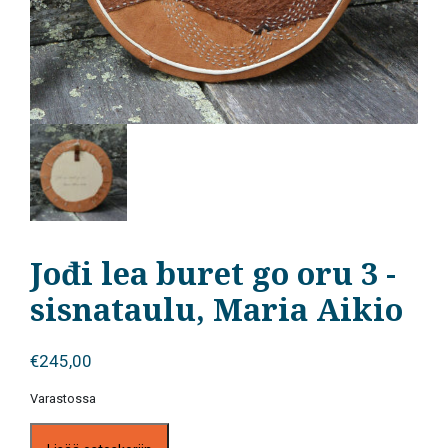
Jođi lea buret go oru 3 -
sisnataulu, Maria Aikio
€
245,00
Varastossa
Jođi