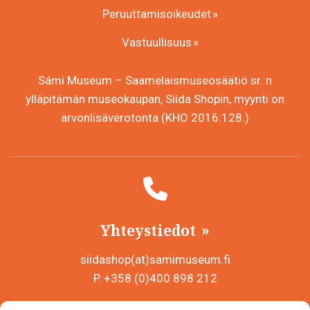
Peruuttamisoikeudet
Vastuullisuus
Sámi Museum – Saamelaismuseosäätiö sr.:n
ylläpitämän museokaupan, Siida Shopin, myynti on
arvonlisäverotonta (KHO 2016:128.)
Yhteystiedot
siidashop(at)samimuseum.fi
P. +358 (0)400 898 212
Sámi Museum – Saamelaismuseosäätiö sr