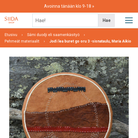
Skip
Avoinna tänään klo 9-18
to
content
Hae!
Hae
Etusivu
Sámi duodji eli saamenkäsityö
Pehmeät materiaalit
Jođi lea buret go oru 3 -sisnataulu, Maria Aikio