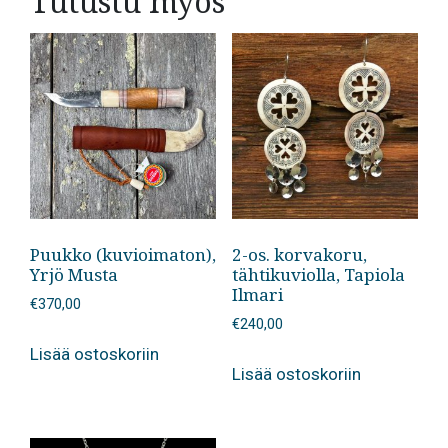
Tutustu myös
Puukko (kuvioimaton),
2-os. korvakoru,
Yrjö Musta
tähtikuviolla, Tapiola
Ilmari
€
370,00
€
240,00
Lisää ostoskoriin
Lisää ostoskoriin