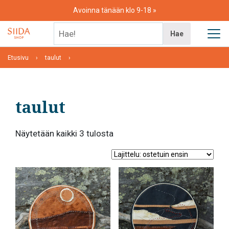
Skip
Avoinna tänään klo 9-18
to
content
Hae!
Hae
Etusivu
taulut
taulut
Suosituimmat
Näytetään kaikki 3 tulosta
ensin