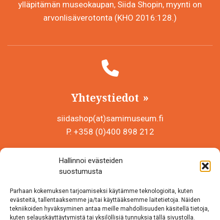
ylläpitämän museokaupan, Siida Shopin, myynti on
arvonlisäverotonta (KHO 2016:128.)
Yhteystiedot
siidashop(at)samimuseum.fi
P. +358 (0)400 898 212
Sámi Museum – Saamelaismuseosäätiö sr
Hallinnoi evästeiden
Y-tunnus 0625907-2
suostumusta
Siida Shop
Parhaan kokemuksen tarjoamiseksi käytämme teknologioita, kuten
Inarintie 46
evästeitä, tallentaaksemme ja/tai käyttääksemme laitetietoja. Näiden
tekniikoiden hyväksyminen antaa meille mahdollisuuden käsitellä tietoja,
99870 Inari
kuten selauskäyttäytymistä tai yksilöllisiä tunnuksia tällä sivustolla.