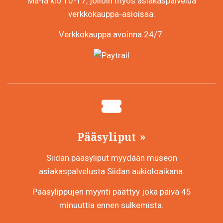
Ma-la klo 10-17, jolloin myös asiakaspalvelua
verkkokauppa-asioissa.
Verkkokauppa avoinna 24/7.
Pääsyliput
Siidan pääsyliput myydään museon
asiakaspalvelusta Siidan aukioloaikana.
Pääsylippujen myynti päättyy joka päivä 45
minuuttia ennen sulkemista.