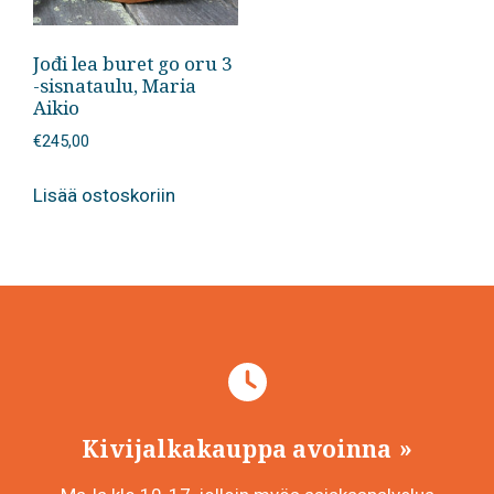
Jođi lea buret go oru 3
-sisnataulu, Maria
Aikio
€
245,00
Lisää ostoskoriin
Kivijalkakauppa avoinna