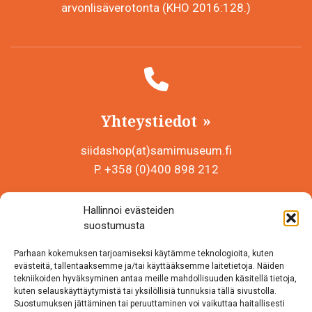
arvonlisäverotonta (KHO 2016:128.)
Yhteystiedot
siidashop(at)samimuseum.fi
P. +358 (0)400 898 212
Sámi Museum – Saamelaismuseosäätiö sr
Hallinnoi evästeiden
Y-tunnus 0625907-2
suostumusta
Siida Shop
Parhaan kokemuksen tarjoamiseksi käytämme teknologioita, kuten
Inarintie 46
evästeitä, tallentaaksemme ja/tai käyttääksemme laitetietoja. Näiden
tekniikoiden hyväksyminen antaa meille mahdollisuuden käsitellä tietoja,
99870 Inari
kuten selauskäyttäytymistä tai yksilöllisiä tunnuksia tällä sivustolla.
Suostumuksen jättäminen tai peruuttaminen voi vaikuttaa haitallisesti
Löydät meidät myös somesta!