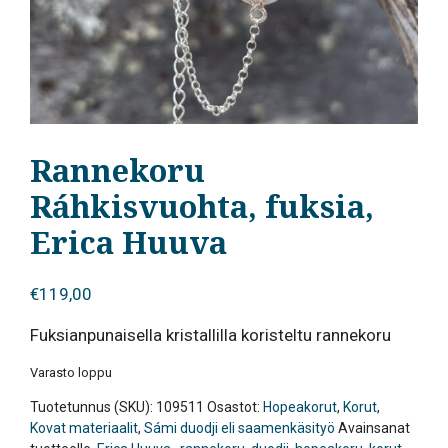
Rannekoru
Ráhkisvuohta, fuksia,
Erica Huuva
€
119,00
Fuksianpunaisella kristallilla koristeltu rannekoru
Varasto loppu
Tuotetunnus (SKU):
109511
Osastot:
Hopeakorut
,
Korut
,
Kovat materiaalit
,
Sámi duodji eli saamenkäsityö
Avainsanat