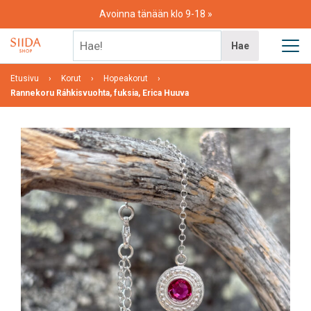
Skip
Avoinna tänään klo 9-18
to
content
Hae!
Hae
Etusivu
Korut
Hopeakorut
Rannekoru Ráhkisvuohta, fuksia, Erica Huuva