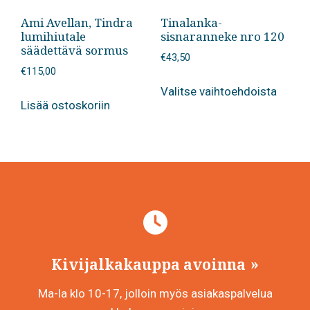
Ami Avellan, Tindra
Tinalanka-
lumihiutale
sisnaranneke nro 120
säädettävä sormus
€
43,50
€
115,00
Tällä
Valitse vaihtoehdoista
tuotte
Lisää ostoskoriin
on
useam
muunn
Voit
tehdä
valinn
tuotte
sivulla
Kivijalkakauppa avoinna
Ma-la klo 10-17, jolloin myös asiakaspalvelua