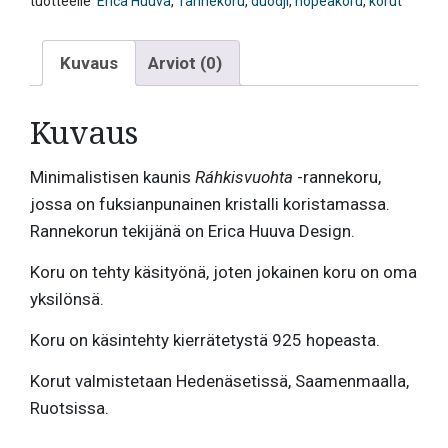
tuotteelle
Erica Huuva
,
rannekoru
,
duodji
,
hopeakoru
,
korut
Kuvaus
Arviot (0)
Kuvaus
Minimalistisen kaunis
Ráhkisvuohta
-rannekoru,
jossa on fuksianpunainen kristalli koristamassa.
Rannekorun tekijänä on Erica Huuva Design.
Koru on tehty käsityönä, joten jokainen koru on oma
yksilönsä.
Koru on käsintehty kierrätetystä 925 hopeasta.
Korut valmistetaan Hedenäsetissä, Saamenmaalla,
Ruotsissa.