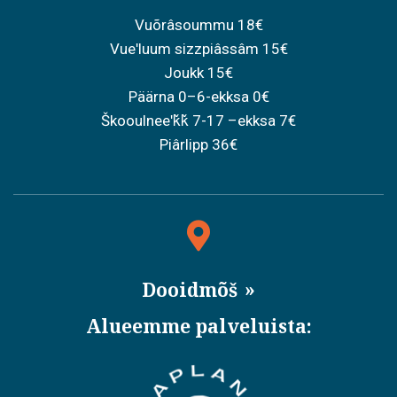
Vuõrâsoummu 18€
Vueʹluum sizzpiâssâm 15€
Joukk 15€
Päärna 0–6-ekksa 0€
Škooulneeʹǩǩ 7-17 –ekksa 7€
Piârlipp 36€
Dooidmõš
Alueemme palveluista: