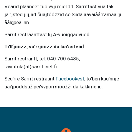
Veärid plaaneet tuõivvji mieʹldd. Sarrittâst vuäitak
jäʹrjsted jiijjâd čuäjtõõzzid še Siida äävaiåårramaaiʹji
åålǥpeäʹlnn.
Sarrit restraanttâst lij A-vuõiggâdvuõđ.
Tiʹllʼjõõzz, vaʹrrjõõzz da lââʹssteâđ:
Sarrit restrantt, tel. 040 700 6485,
ravintola(at)sarrit.inet.fi
Seuʹrre Sarrit restraant
Facebookest
, toʹben käuʹnnje
ääiʹjpoddsaž peiʹvvporrmõõžž- da käkkmenu.