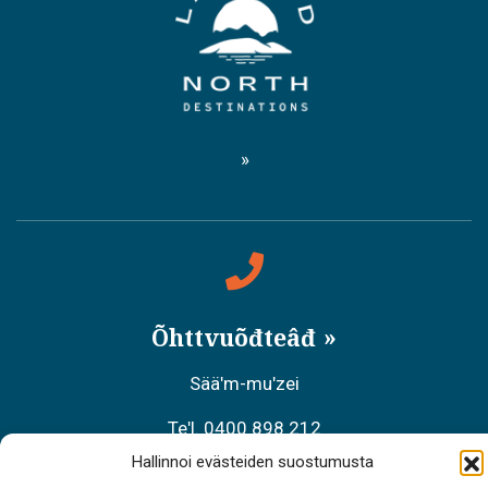
Õhttvuõđteâđ
Sääʹm-muʹzei
Teʹl. 0400 898 212
Hallinnoi evästeiden suostumusta
Meäʹcchalltõs äʹššneǩ-kääzzkõs