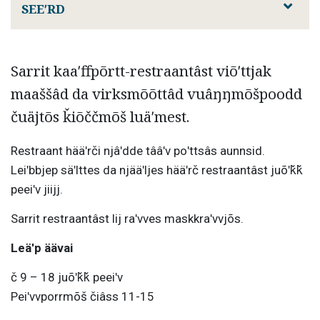
SEEʹRD
Sarrit kaaʹffpõrtt-restraantâst viõʹttjak
maaššâd da virksmõõttâd vuâŋŋmõšpoodd
čuäjtõs ǩiõččmõš luäʹmest.
Restraant hääʹrči njâʹdde tââʹv poʹttsâs aunnsid.
Leiʹbbjep säʹlttes da njääʹljes hääʹrč restraantâst juõʹǩǩ
peeiʹv jiijj.
Sarrit restraantâst lij raʹvves maskkraʹvvjõs.
Leäʹp äävai
č 9 – 18 juõʹǩǩ peeiʹv
Peiʹvvporrmõš čiâss 11-15