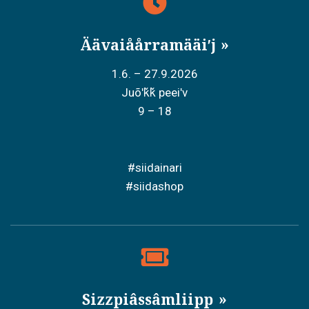
Äävaiåårramääiʹj
1.6. – 27.9.2026
Juõʹǩǩ peeiʹv
9 – 18
#siidainari
#siidashop
Sizzpiâssâmliipp