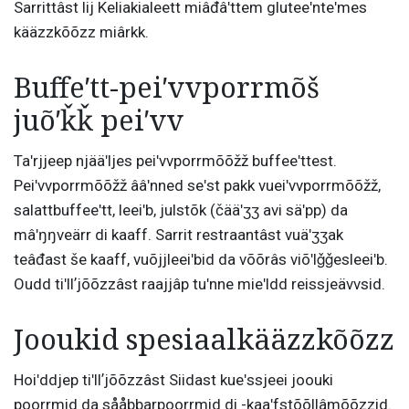
Sarrittâst lij Keliakialeett miâđâʹttem gluteeʹnteʹmes
kääzzkõõzz miârkk.
Buffeʹtt-peiʹvvporrmõš
juõʹǩǩ peiʹvv
Taʹrjjeep njääʹljes peiʹvvporrmõõžž buffeeʹttest.
Peiʹvvporrmõõžž ââʹnned seʹst pakk vueiʹvvporrmõõžž,
salattbuffeeʹtt, leeiʹb, julstõk (čääʹʒʒ avi säʹpp) da
mâʹŋŋveärr di kaaff. Sarrit restraantâst vuäʹʒʒak
teâđast še kaaff, vuõjjleeiʹbid da võõrâs viõʹlǧǧesleeiʹb.
Oudd tiʹllʼjõõzzâst raajjâp tuʹnne mieʹldd reissjeävvsid.
Jooukid spesiaalkääzzkõõzz
Hoiʹddjep tiʹllʼjõõzzâst Siidast kueʹssjeei joouki
poorrmid da sååbbarpoorrmid di -kaaʹfstõõllâmõõzzid.