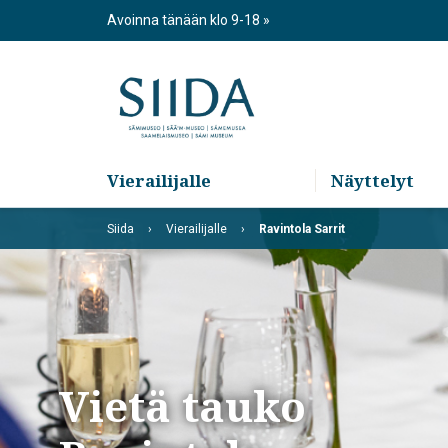
Skip
Avoinna tänään klo 9-18
to
content
Vierailijalle
Näyttelyt
Siida
Vierailijalle
Ravintola Sarrit
Vietä tauko