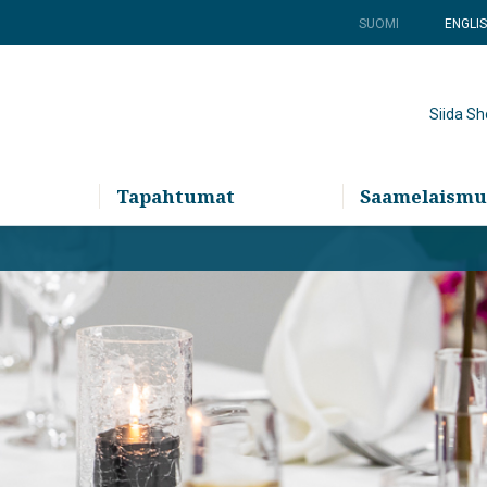
SUOMI
ENGLI
Siida S
Tapahtumat
Saamelaismu