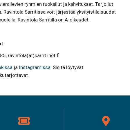
railevien ryhmien ruokailut ja kahvitukset. Tarjoilut
Ravintola Sarritissa voit järjestää yksityistilaisuudet
olella. Ravintola Sarritilla on A-oikeudet.
ot
5, ravintola(at)sarrit.inet.fi
kissa
ja
Instagramissa
! Sieltä löytyvät
kutarjottavat.