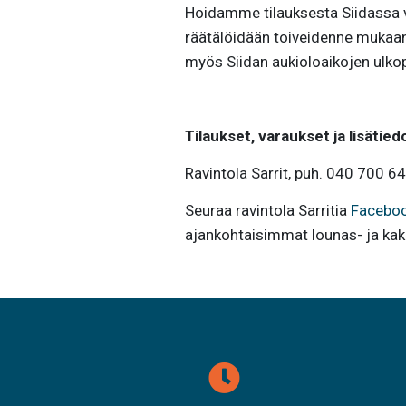
Hoidamme tilauksesta Siidassa vie
räätälöidään toiveidenne mukaan. 
myös Siidan aukioloaikojen ulkopu
Tilaukset, varaukset ja lisätied
Ravintola Sarrit, puh. 040 700 648
Seuraa ravintola Sarritia
Faceboo
ajankohtaisimmat lounas- ja kak