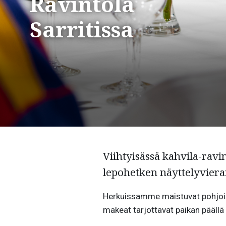
Ravintola
Sarritissa
Viihtyisässä kahvila-ravin
lepohetken näyttelyviera
Herkuissamme maistuvat pohjois
makeat tarjottavat paikan päällä 