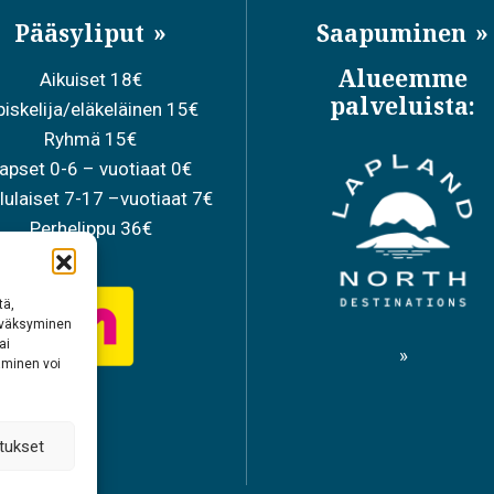
Pääsyliput
Saapuminen
Alueemme
Aikuiset 18€
palveluista:
iskelija/eläkeläinen 15€
Ryhmä 15€
apset 0-6 – vuotiaat 0€
lulaiset 7-17 –vuotiaat 7€
Perhelippu 36€
tä,
hyväksyminen
ai
aminen voi
tukset