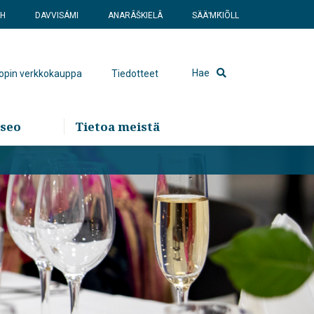
SH
DAVVISÁMI
ANARÂŠKIELÂ
SÄÄʹMǨIÕLL
Hae
hopin verkkokauppa
Tiedotteet
seo
Tietoa meistä