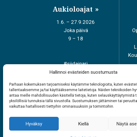
Aukioloajat
1.6. – 27.9.2026
Joka päivä
Op
9 – 18
L
Kou
#siidainari
#siidashop
Hallinnoi evästeiden suostumusta
Parhaan kokemuksen tarjoamiseksi käytämme teknologioita, kuten evästei
tallentaaksemme ja/tai käyttääksemme laitetietoja. Näiden tekniikoiden 
antaa meille mahdollisuuden käsitellä tietoja, kuten selauskäyttäytymistä t
yksilöllisiä tunnuksia tällä sivustolla. Suostumuksen jättäminen tai peruutt
vaikuttaa haitallisesti tiettyihin ominaisuuksiin ja toimintoihin.
Hyväksy
Kiellä
Näytä ase