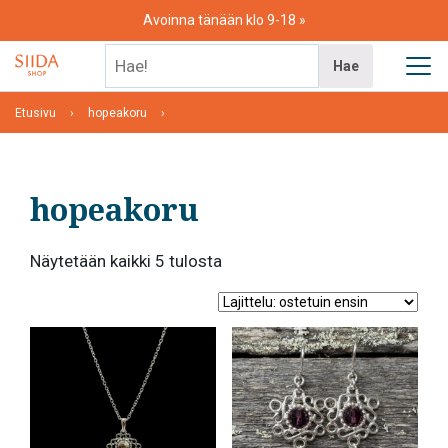
Skip
Avoinna tänään klo 9-18
to
content
Hae!
Hae
Etusivu
hopeakoru
hopeakoru
Suosituimmat
Näytetään kaikki 5 tulosta
ensin