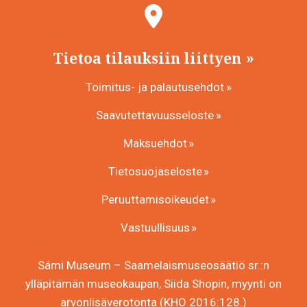
Tietoa tilauksiin liittyen
Toimitus- ja palautusehdot
Saavutettavuusseloste
Maksuehdot
Tietosuojaseloste
Peruuttamisoikeudet
Vastuullisuus
Sámi Museum – Saamelaismuseosäätiö sr.:n
ylläpitämän museokaupan, Siida Shopin, myynti on
arvonlisäverotonta (KHO 2016:128.)