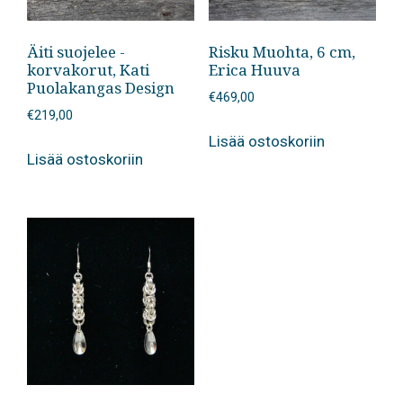
Äiti suojelee -
Risku Muohta, 6 cm,
korvakorut, Kati
Erica Huuva
Puolakangas Design
€
469,00
€
219,00
Lisää ostoskoriin
Lisää ostoskoriin