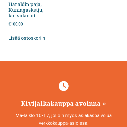
Haraldin paja,
Kuningasketju,
korvakorut
€
100,00
Lisää ostoskoriin
Kivijalkakauppa avoinna
Ma-la klo 10-17, jolloin myös asiakaspalvelua
verkkokauppa-asioissa.