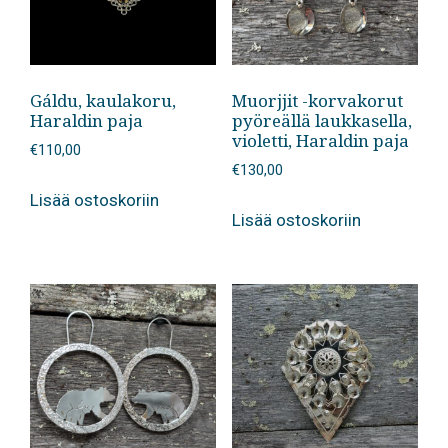
Gáldu, kaulakoru,
Muorjjit -korvakorut
Haraldin paja
pyöreällä laukkasella,
violetti, Haraldin paja
€
110,00
€
130,00
Lisää ostoskoriin
Lisää ostoskoriin