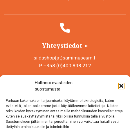
Yhteystiedot
siidashop(at)samimuseum.fi
P. +358 (0)400 898 212
Sámi Museum – Saamelaismuseosäätiö sr
Hallinnoi evästeiden
Y-tunnus 0625907-2
suostumusta
Siida Shop
Parhaan kokemuksen tarjoamiseksi käytämme teknologioita, kuten
Inarintie 46
evästeitä, tallentaaksemme ja/tai käyttääksemme laitetietoja. Näiden
tekniikoiden hyväksyminen antaa meille mahdollisuuden käsitellä tietoja,
99870 Inari
kuten selauskäyttäytymistä tai yksilöllisiä tunnuksia tällä sivustolla.
Suostumuksen jättäminen tai peruuttaminen voi vaikuttaa haitallisesti
Löydät meidät myös somesta!
tiettyihin ominaisuuksiin ja toimintoihin.