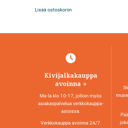
Lisää ostoskoriin
Kivijalkakauppa
avoinna
Si
museo
Ma-la klo 10-17, jolloin myös
asiakaspalvelua verkkokauppa-
asioissa.
Pää
jok
Verkkokauppa avoinna 24/7.