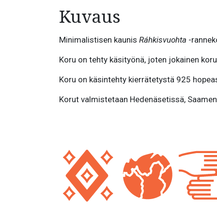
Kuvaus
Minimalistisen kaunis
Ráhkisvuohta
-ranneko
Koru on tehty käsityönä, joten jokainen kor
Koru on käsintehty kierrätetystä 925 hopea
Korut valmistetaan Hedenäsetissä, Saamen