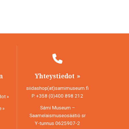
n
Yhteystiedot
siidashop(at)samimuseum.fi
P. +358 (0)400 898 212
dot
Sámi Museum –
e
Saamelaismuseosäätiö sr
Y-tunnus 0625907-2