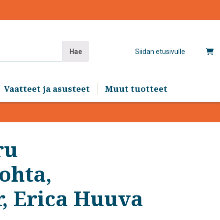
Hae
Siidan etusivulle
Vaatteet ja asusteet
Muut tuotteet
ru
ohta,
r, Erica Huuva