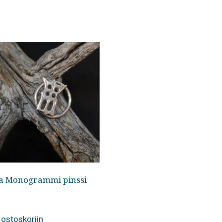
a Monogrammi pinssi
0
 ostoskoriin