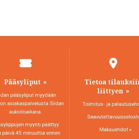
Pääsyliput
Tietoa tilauksii
liittyen
idan pääsyliput myydään
n asiakaspalvelusta Siidan
Toimitus- ja palautuseh
aukioloaikana.
Saavutettavuusselost
sylippujen myynti päättyy
Maksuehdot
a päivä 45 minuuttia ennen