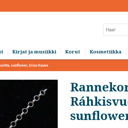
Hae!
ut
Kirjat ja musiikki
Korut
Kosmetiikka
ohta, sunflower, Erica Huuva
Ranneko
Ráhkisvu
sunflowe