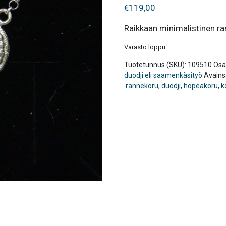
€
119,00
Raikkaan minimalistinen ra
Varasto loppu
Tuotetunnus (SKU):
109510
Osa
duodji eli saamenkäsityö
Avains
rannekoru
,
duodji
,
hopeakoru
,
k