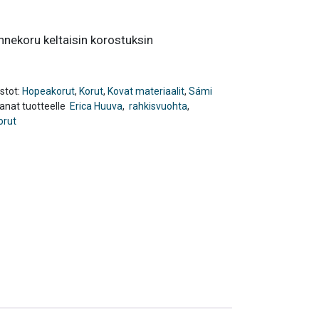
nnekoru keltaisin korostuksin
stot:
Hopeakorut
,
Korut
,
Kovat materiaalit
,
Sámi
anat tuotteelle
Erica Huuva
,
rahkisvuohta
,
orut