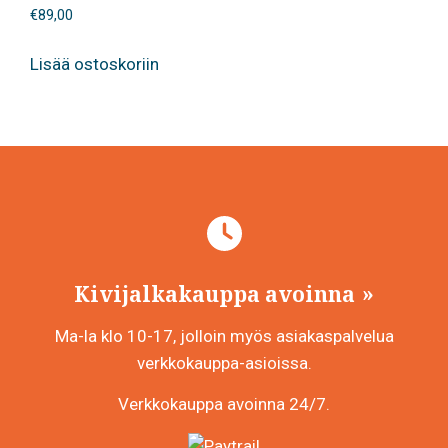
€
89,00
Lisää ostoskoriin
Kivijalkakauppa avoinna
Ma-la klo 10-17, jolloin myös asiakaspalvelua
verkkokauppa-asioissa.
Verkkokauppa avoinna 24/7.