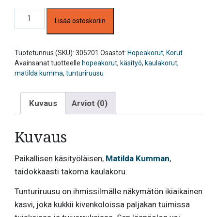
Tunturiruusu
Lisää ostoskoriin
iso
riipus,
Matilda
Kumma
Tuotetunnus (SKU):
305201
Osastot:
Hopeakorut
,
Korut
määrä
Avainsanat tuotteelle
hopeakorut
,
käsityö
,
kaulakorut
,
matilda kumma
,
tunturiruusu
Kuvaus
Arviot (0)
Kuvaus
Paikallisen käsityöläisen,
Matilda Kumman
,
taidokkaasti takoma kaulakoru.
Tunturiruusu on ihmissilmälle näkymätön ikiaikainen
kasvi, joka kukkii kivenkoloissa paljakan tuimissa