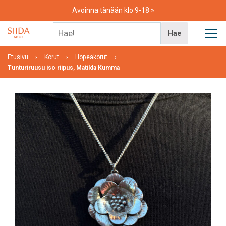
Skip
Avoinna tänään klo 9-18
to
content
Hae!
Hae
Etusivu
Korut
Hopeakorut
Tunturiruusu iso riipus, Matilda Kumma