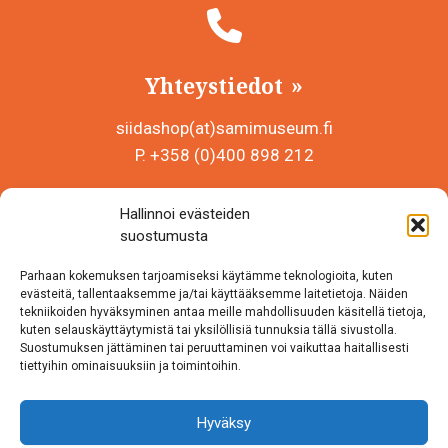
Yhteystiedot
siidashop(at)samimuseum.fi
P. +358 (0)400 898 212
Sámi Museum – Saamelaismuseosäätiö sr
Hallinnoi evästeiden
Y-tunnus 0625907-2
suostumusta
Siida Shop
Parhaan kokemuksen tarjoamiseksi käytämme teknologioita, kuten
Inarintie 46
evästeitä, tallentaaksemme ja/tai käyttääksemme laitetietoja. Näiden
tekniikoiden hyväksyminen antaa meille mahdollisuuden käsitellä tietoja,
99870 Inari
kuten selauskäyttäytymistä tai yksilöllisiä tunnuksia tällä sivustolla.
Suostumuksen jättäminen tai peruuttaminen voi vaikuttaa haitallisesti
Löydät meidät myös somesta!
tiettyihin ominaisuuksiin ja toimintoihin.
Instagram
Hyväksy
Facebook