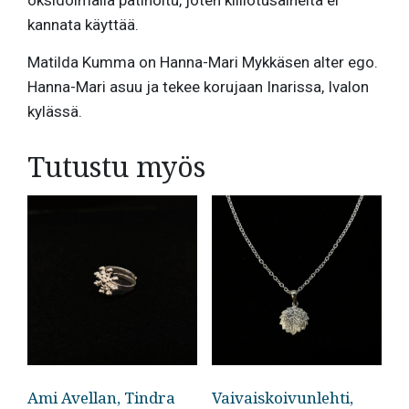
oksidoimalla patinoitu, joten kiillotusaineita ei
kannata käyttää.
Matilda Kumma on Hanna-Mari Mykkäsen alter ego.
Hanna-Mari asuu ja tekee korujaan Inarissa, Ivalon
kylässä.
Tutustu myös
Ami Avellan, Tindra
Vaivaiskoivunlehti,