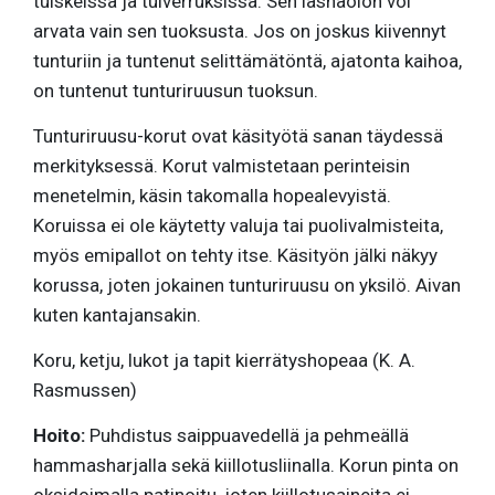
tuiskeissa ja tuiverruksissa. Sen läsnäolon voi
arvata vain sen tuoksusta. Jos on joskus kiivennyt
tunturiin ja tuntenut selittämätöntä, ajatonta kaihoa,
on tuntenut tunturiruusun tuoksun.
Tunturiruusu-korut ovat käsityötä sanan täydessä
merkityksessä. Korut valmistetaan perinteisin
menetelmin, käsin takomalla hopealevyistä.
Koruissa ei ole käytetty valuja tai puolivalmisteita,
myös emipallot on tehty itse. Käsityön jälki näkyy
korussa, joten jokainen tunturiruusu on yksilö. Aivan
kuten kantajansakin.
Koru, ketju, lukot ja tapit kierrätyshopeaa (K. A.
Rasmussen)
Hoito:
Puhdistus saippuavedellä ja pehmeällä
hammasharjalla sekä kiillotusliinalla. Korun pinta on