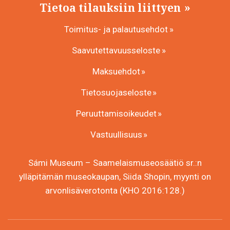
Tietoa tilauksiin liittyen
Toimitus- ja palautusehdot
Saavutettavuusseloste
Maksuehdot
Tietosuojaseloste
Peruuttamisoikeudet
Vastuullisuus
Sámi Museum – Saamelaismuseosäätiö sr.:n
ylläpitämän museokaupan, Siida Shopin, myynti on
arvonlisäverotonta (KHO 2016:128.)