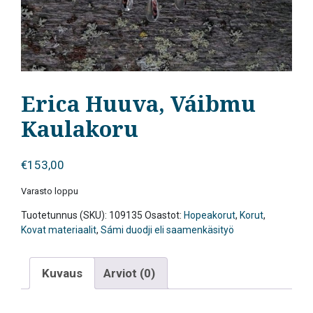
Erica Huuva, Váibmu
Kaulakoru
€
153,00
Varasto loppu
Tuotetunnus (SKU):
109135
Osastot:
Hopeakorut
,
Korut
,
Kovat materiaalit
,
Sámi duodji eli saamenkäsityö
Kuvaus
Arviot (0)