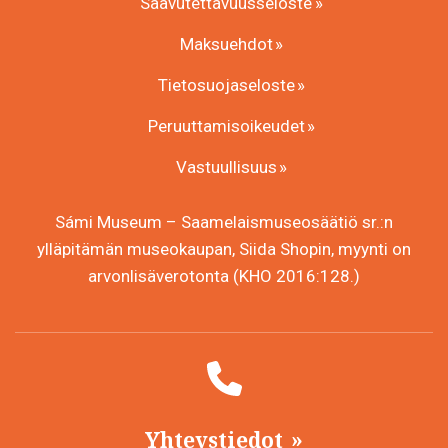
Saavutettavuusseloste
Maksuehdot
Tietosuojaseloste
Peruuttamisoikeudet
Vastuullisuus
Sámi Museum – Saamelaismuseosäätiö sr.:n
ylläpitämän museokaupan, Siida Shopin, myynti on
arvonlisäverotonta (KHO 2016:128.)
Yhteystiedot