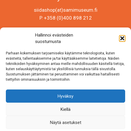
siidashop(at)samimuseum.fi
P. +358 (0)400 898 212
Sámi Museum – Saamelaismuseosäätiö sr
Hallinnoi evästeiden
Y-tunnus 0625907-2
suostumusta
Siida Shop
Parhaan kokemuksen tarjoamiseksi käytämme teknologioita, kuten
Inarintie 46
evästeitä, tallentaaksemme ja/tai käyttääksemme laitetietoja. Näiden
tekniikoiden hyväksyminen antaa meille mahdollisuuden käsitellä tietoja,
99870 Inari
kuten selauskäyttäytymistä tai yksilöllisiä tunnuksia tällä sivustolla.
Suostumuksen jättäminen tai peruuttaminen voi vaikuttaa haitallisesti
Löydät meidät myös somesta!
tiettyihin ominaisuuksiin ja toimintoihin.
Instagram
Hyväksy
Facebook
Kiellä
Näytä asetukset