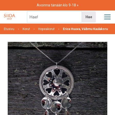
Skip
Avoinna tänään klo 9-18
to
content
Hae!
Hae
Etusivu
Korut
Hopeakorut
Erica Huuva, Váibmu Kaulakoru