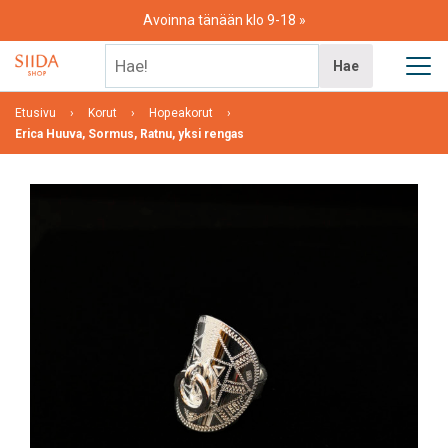
Skip
Avoinna tänään klo 9-18
to
content
Hae!
Hae
Etusivu
Korut
Hopeakorut
Erica Huuva, Sormus, Ratnu, yksi rengas