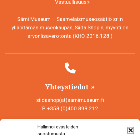
Vastuullisuus
Sámi Museum – Saamelaismuseosäätiö sr.:n
ylläpitämän museokaupan, Siida Shopin, myynti on
arvonlisäverotonta (KHO 2016:128.)
Yhteystiedot
siidashop(at)samimuseum.fi
P. +358 (0)400 898 212
Sámi Museum – Saamelaismuseosäätiö sr
Hallinnoi evästeiden
Y-tunnus 0625907-2
suostumusta