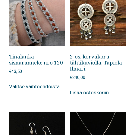
Tinalanka-
2-os. korvakoru,
sisnaranneke nro 120
tähtikuviolla, Tapiola
Ilmari
€
43,50
€
240,00
Tällä
Valitse vaihtoehdoista
tuotteella
Lisää ostoskoriin
on
useampi
muunnelma.
Voit
tehdä