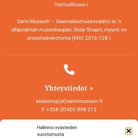
Vastuullisuus
Sámi Museum – Saamelaismuseosäätiö sr.:n
ylläpitämän museokaupan, Siida Shopin, myynti on
arvonlisäverotonta (KHO 2016:128.)
Yhteystiedot
siidashop(at)samimuseum.fi
P. +358 (0)400 898 212
Sámi Museum – Saamelaismuseosäätiö sr
Hallinnoi evästeiden
Y-tunnus 0625907-2
suostumusta