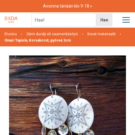
Skip
Avoinna tänään klo 9-18
to
content
Hae!
Hae
Etusivu
Sámi duodji eli saamenkäsityö
Kovat materiaalit
Ilmari Tapiola, Korvakorut, pyöreä 3cm