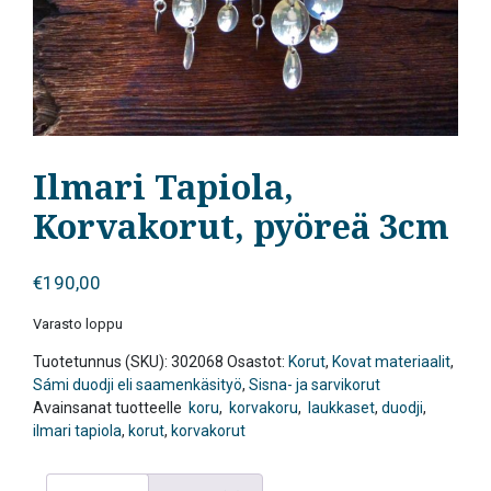
Ilmari Tapiola,
Korvakorut, pyöreä 3cm
€
190,00
Varasto loppu
Tuotetunnus (SKU):
302068
Osastot:
Korut
,
Kovat materiaalit
,
Sámi duodji eli saamenkäsityö
,
Sisna- ja sarvikorut
Avainsanat tuotteelle
koru
,
korvakoru
,
laukkaset
,
duodji
,
ilmari tapiola
,
korut
,
korvakorut