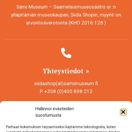
Sámi Museum – Saamelaismuseosäätiö sr.:n
ylläpitämän museokaupan, Siida Shopin, myynti on
arvonlisäverotonta (KHO 2016:128.)
Yhteystiedot
siidashop(at)samimuseum.fi
P. +358 (0)400 898 212
Sámi Museum – Saamelaismuseosäätiö sr
Hallinnoi evästeiden
Y-tunnus 0625907-2
suostumusta
Siida Shop
Parhaan kokemuksen tarjoamiseksi käytämme teknologioita, kuten
Inarintie 46