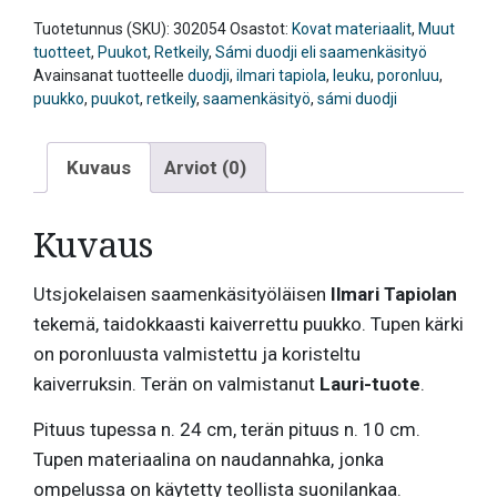
Tuotetunnus (SKU):
302054
Osastot:
Kovat materiaalit
,
Muut
tuotteet
,
Puukot
,
Retkeily
,
Sámi duodji eli saamenkäsityö
Avainsanat tuotteelle
duodji
,
ilmari tapiola
,
leuku
,
poronluu
,
puukko
,
puukot
,
retkeily
,
saamenkäsityö
,
sámi duodji
Kuvaus
Arviot (0)
Kuvaus
Utsjokelaisen saamenkäsityöläisen
Ilmari Tapiolan
tekemä, taidokkaasti kaiverrettu puukko. Tupen kärki
on poronluusta valmistettu ja koristeltu
kaiverruksin. Terän on valmistanut
Lauri-tuote
.
Pituus tupessa n. 24 cm, terän pituus n. 10 cm.
Tupen materiaalina on naudannahka, jonka
ompelussa on käytetty teollista suonilankaa.