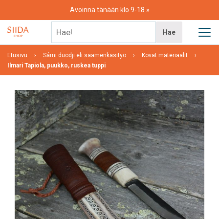
Skip
Avoinna tänään klo 9-18
to
content
Hae!
Hae
Etusivu
Sámi duodji eli saamenkäsityö
Kovat materiaalit
Ilmari Tapiola, puukko, ruskea tuppi