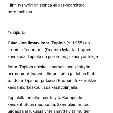
Kiinnitysnyöri on sisnaa eli kasviparkittua
poronnahkaa.
Tekijästä:
Gáva-Jon Ilmar/Ilmari Tapiola
(s. 1955) on
kotoisin Tenonjoen (Deatnu) kylästä Utsjoen
kunnassa. Tapiola on poromies ja käsityöntekijä.
Ilmari Tapiola opiskeli saamelaisen käsityön
perustaidot Inarissa Ilmari Laitin ja Juhan Ristin
johdolla. Opinnot jatkuivat Ruotsin Jokkmokkin
kansankorkeakoulussa käsityölinjalla.
Tapiolalla on ollut näyttelyitä Budapestin
kansantieteen museossa, Saamelaismuseo
Siidassa ja lukuisia yhteisnäyttelyitä muiden