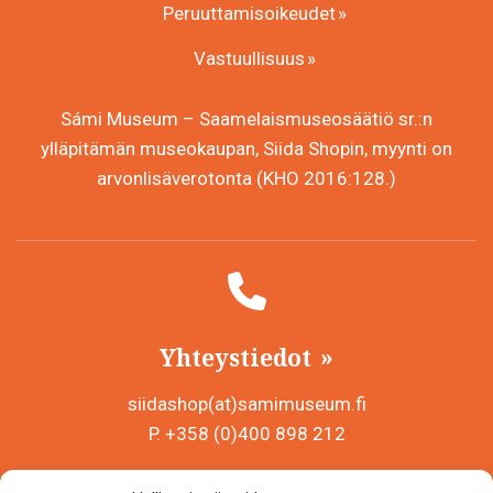
Peruuttamisoikeudet
Vastuullisuus
Sámi Museum – Saamelaismuseosäätiö sr.:n
ylläpitämän museokaupan, Siida Shopin, myynti on
arvonlisäverotonta (KHO 2016:128.)
Yhteystiedot
siidashop(at)samimuseum.fi
P. +358 (0)400 898 212
Sámi Museum – Saamelaismuseosäätiö sr