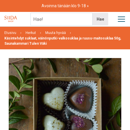
Skip
Avoinna tänään klo 9-18
to
content
Hae!
Hae
Etusivu
Herkut
Muuta hyvää
Käsintehdyt suklaat, väinönputki-valkosuklaa ja ruusu-maitosuklaa 50g,
Saunakammari Tulen Väki