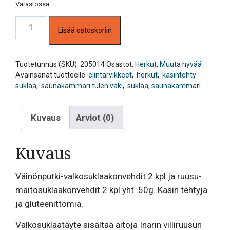
Varastossa
Käsintehdyt
Lisää ostoskoriin
suklaat,
väinönputki-
valkosuklaa
ja
Tuotetunnus (SKU):
205014
Osastot:
Herkut
,
Muuta hyvää
ruusu-
Avainsanat tuotteelle
elintarvikkeet
,
herkut
,
käsintehty
maitosuklaa
suklaa
,
saunakammari tulen väki
,
suklaa
,
saunakammari
50g,
Saunakammari
Kuvaus
Arviot (0)
Tulen
Väki
määrä
Kuvaus
Väinönputki-valkosuklaakonvehdit 2 kpl ja ruusu-
maitosuklaakonvehdit 2 kpl yht. 50g. Käsin tehtyjä
ja gluteenittomia.
Valkosuklaatäyte sisältää aitoja Inarin villiruusun