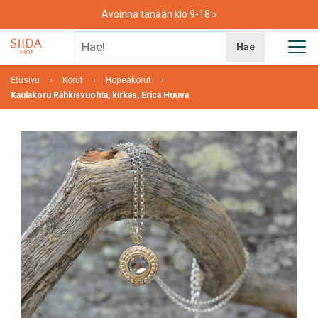
Skip
Avoinna tänään klo 9-18
to
content
Hae!
Hae
Etusivu
Korut
Hopeakorut
Kaulakoru Ràhkisvuohta, kirkas, Erica Huuva