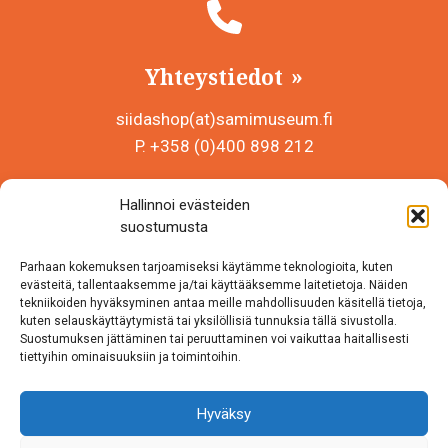
Yhteystiedot
siidashop(at)samimuseum.fi
P. +358 (0)400 898 212
Sámi Museum – Saamelaismuseosäätiö sr
Hallinnoi evästeiden
Y-tunnus 0625907-2
suostumusta
Siida Shop
Parhaan kokemuksen tarjoamiseksi käytämme teknologioita, kuten
Inarintie 46
evästeitä, tallentaaksemme ja/tai käyttääksemme laitetietoja. Näiden
tekniikoiden hyväksyminen antaa meille mahdollisuuden käsitellä tietoja,
99870 Inari
kuten selauskäyttäytymistä tai yksilöllisiä tunnuksia tällä sivustolla.
Suostumuksen jättäminen tai peruuttaminen voi vaikuttaa haitallisesti
Löydät meidät myös somesta!
tiettyihin ominaisuuksiin ja toimintoihin.
Instagram
Hyväksy
Facebook