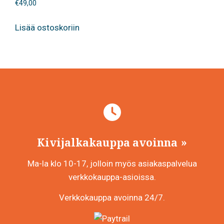
€
49,00
Lisää ostoskoriin
Kivijalkakauppa avoinna
Ma-la klo 10-17, jolloin myös asiakaspalvelua
verkkokauppa-asioissa.
Verkkokauppa avoinna 24/7.