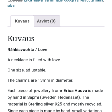
tuotteelle
Erica Huuva
,
sami made
,
duodji
,
ráhkisvuota
,
sámi
,
silver
Kuvaus
Arviot (0)
Kuvaus
Ráhkisvuohta / Love
A necklace is filled with love.
One size, adjustable.
The charms are 13mm in diameter.
Each piece of jewellery fromr
Erica Huuva
is made
by hand in Sápmi (Sweden, Hedenäset). The
material is Sterling silver 925 and mostly recycled.
Since each piece is made by hand, small variations