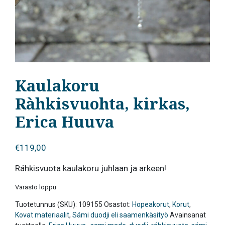
Kaulakoru
Ràhkisvuohta, kirkas,
Erica Huuva
€
119,00
Ráhkisvuota kaulakoru juhlaan ja arkeen!
Varasto loppu
Tuotetunnus (SKU):
109155
Osastot:
Hopeakorut
,
Korut
,
Kovat materiaalit
,
Sámi duodji eli saamenkäsityö
Avainsanat