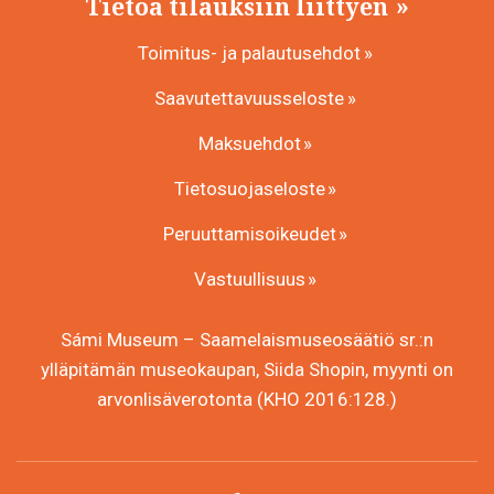
Tietoa tilauksiin liittyen
Toimitus- ja palautusehdot
Saavutettavuusseloste
Maksuehdot
Tietosuojaseloste
Peruuttamisoikeudet
Vastuullisuus
Sámi Museum – Saamelaismuseosäätiö sr.:n
ylläpitämän museokaupan, Siida Shopin, myynti on
arvonlisäverotonta (KHO 2016:128.)