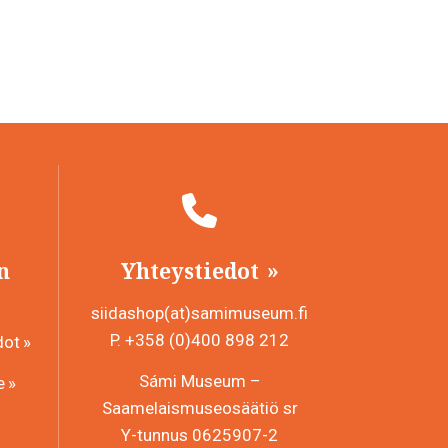
n
Yhteystiedot
siidashop(at)samimuseum.fi
P. +358 (0)400 898 212
dot
Sámi Museum –
e
Saamelaismuseosäätiö sr
Y-tunnus 0625907-2