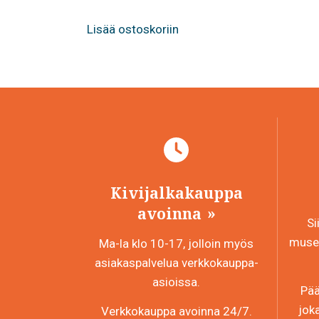
Lisää ostoskoriin
Kivijalkakauppa
avoinna
Si
museo
Ma-la klo 10-17, jolloin myös
asiakaspalvelua verkkokauppa-
asioissa.
Pää
jok
Verkkokauppa avoinna 24/7.