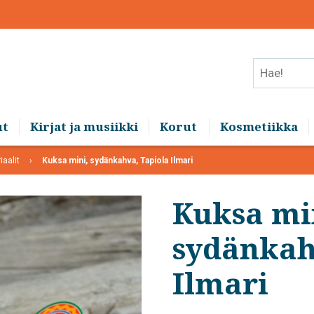
Hae!
ut
Kirjat ja musiikki
Korut
Kosmetiikka
iaalit
Kuksa mini, sydänkahva, Tapiola Ilmari
Kuksa mi
sydänkah
Ilmari