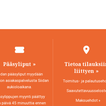
Pääsyliput
Tietoa tilauksii
liittyen
idan pääsyliput myydään
n asiakaspalvelusta Siidan
Toimitus- ja palautuseh
aukioloaikana.
Saavutettavuusselost
sylippujen myynti päättyy
Maksuehdot
a päivä 45 minuuttia ennen