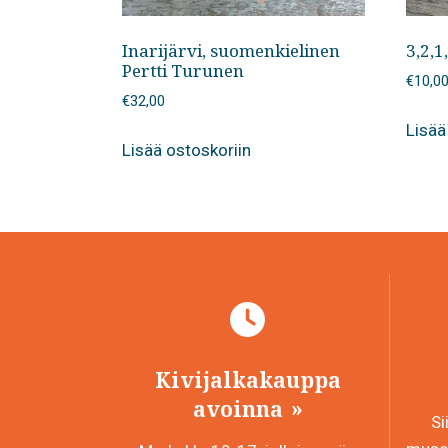
Inarijärvi, suomenkielinen
3,2,1
Pertti Turunen
€
10,0
€
32,00
Lisää
Lisää ostoskoriin
Kivijalkakauppa
avoinna
Si