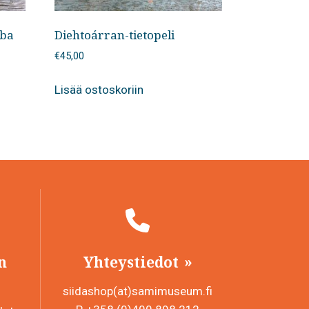
bba
Diehtoárran-tietopeli
€
45,00
Lisää ostoskoriin
n
Yhteystiedot
siidashop(at)samimuseum.fi