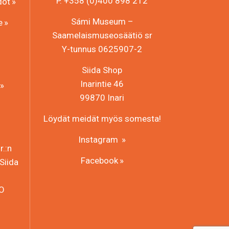
P. +358 (0)400 898 212
dot
Sámi Museum –
e
Saamelaismuseosäätiö sr
Y-tunnus 0625907-2
Siida Shop
Inarintie 46
99870 Inari
Löydät meidät myös somesta!
Instagram
.:n
Facebook
Siida
HO