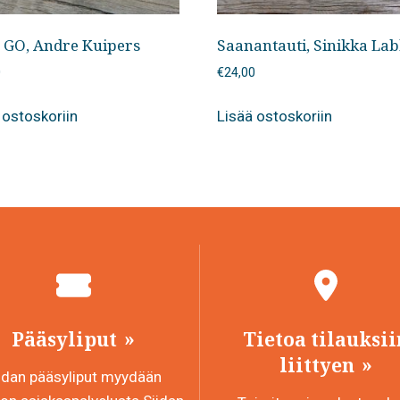
, GO, Andre Kuipers
Saanantauti, Sinikka La
0
€
24,00
 ostoskoriin
Lisää ostoskoriin
Pääsyliput
Tietoa tilauksii
liittyen
idan pääsyliput myydään