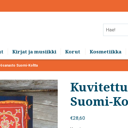
Hae!
ut
Kirjat ja musiikki
Korut
Kosmetiikka
työsanasto Suomi-Koltta
Kuvitettu
Suomi-Ko
€
28,60