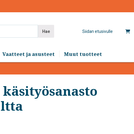
Hae
Siidan etusivulle
Vaatteet ja asusteet
Muut tuotteet
 käsityösanasto
ltta