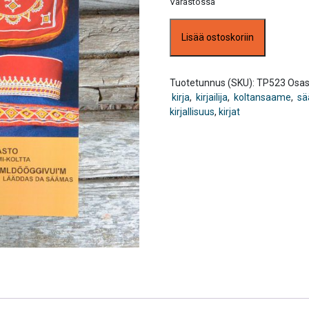
Varastossa
Kuvitettu
Lisää ostoskoriin
käsityösanasto
Suomi-
Koltta
määrä
Tuotetunnus (SKU):
TP523
Osas
kirja
,
kirjailija
,
koltansaame
,
sää
kirjallisuus
,
kirjat