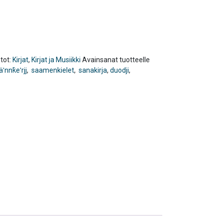
tot:
Kirjat
,
Kirjat ja Musiikki
Avainsanat tuotteelle
ʹnnǩeʹrjj
,
saamenkielet
,
sanakirja
,
duodji
,