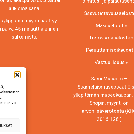
n asiakaspalvelusta Siidan
Toimitus- ja palautuseh
aukioloaikana.
Saavutettavuusselost
sylippujen myynti päättyy
Maksuehdot
a päivä 45 minuuttia ennen
sulkemista.
Tietosuojaseloste
Peruuttamisoikeudet
Vastuullisuus
Sámi Museum –
Saamelaismuseosäätiö sr
tä,
hyväksyminen
ylläpitämän museokaupan, 
ai
Shopin, myynti on
aminen voi
arvonlisäverotonta (K
2016:128.)
tukset