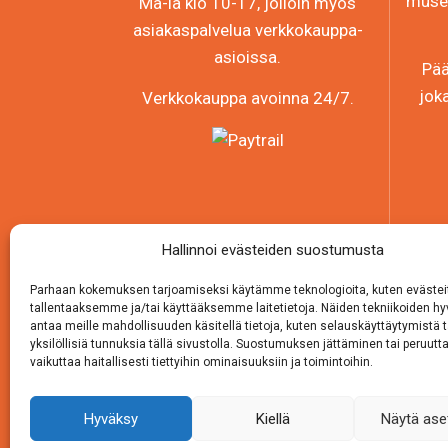
museo
Ma-la klo 10-17, jolloin myös
asiakaspalvelua verkkokauppa-
asioissa.
Pää
jok
Verkkokauppa avoinna 24/7.
Hallinnoi evästeiden suostumusta
Parhaan kokemuksen tarjoamiseksi käytämme teknologioita, kuten evästei
tallentaaksemme ja/tai käyttääksemme laitetietoja. Näiden tekniikoiden 
antaa meille mahdollisuuden käsitellä tietoja, kuten selauskäyttäytymistä t
yksilöllisiä tunnuksia tällä sivustolla. Suostumuksen jättäminen tai peruutt
vaikuttaa haitallisesti tiettyihin ominaisuuksiin ja toimintoihin.
Hyväksy
Kiellä
Näytä ase