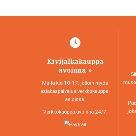
Kivijalkakauppa
avoinna
Si
museo
Ma-la klo 10-17, jolloin myös
asiakaspalvelua verkkokauppa-
asioissa.
Pää
jok
Verkkokauppa avoinna 24/7.