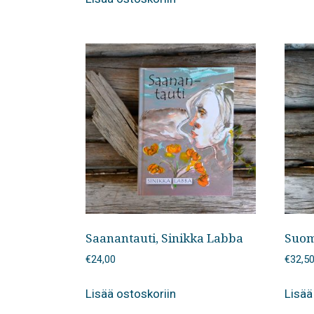
Saanantauti, Sinikka Labba
Suome
€
24,00
€
32,5
Lisää ostoskoriin
Lisää