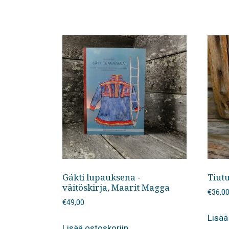
Gákti lupauksena -
Tiutu
väitöskirja, Maarit Magga
€
36,0
€
49,00
Lisää
Lisää ostoskoriin