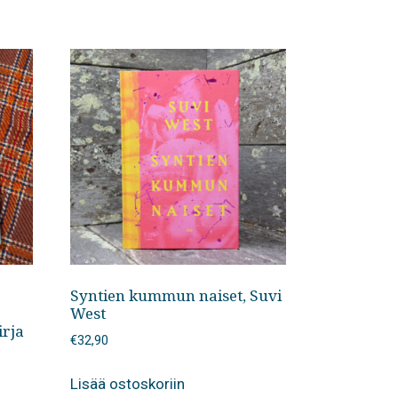
Syntien kummun naiset, Suvi
West
irja
€
32,90
Lisää ostoskoriin