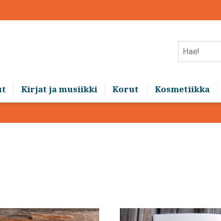
Hae!
ut
Kirjat ja musiikki
Korut
Kosmetiikka