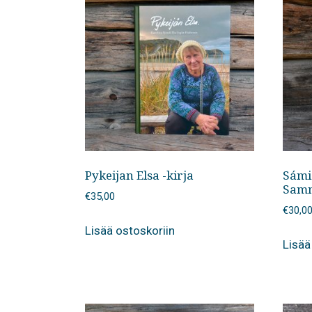
Pykeijan Elsa -kirja
Sámi
Samm
€
35,00
€
30,0
Lisää ostoskoriin
Lisää