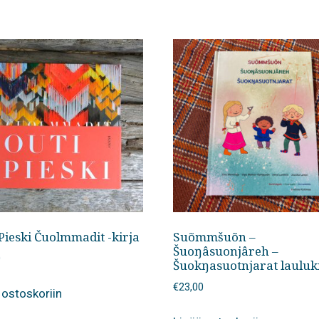
Pieski Čuolmmadit -kirja
Suõmmšuõn –
Šuoŋâsuonjâreh –
0
Šuokŋasuotnjarat lauluk
€
23,00
 ostoskoriin