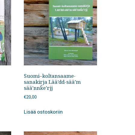
Suomi–koltansaame-
sanakirja Lää’dd-sää’m
sää’nnǩe’rjj
€
20,00
Lisää ostoskoriin