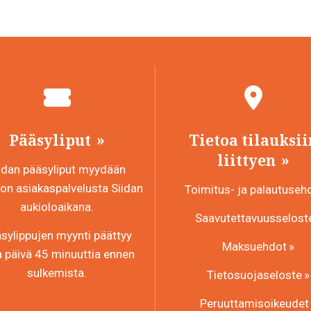
Pääsyliput
Tietoa tilauksii
liittyen
idan pääsyliput myydään
n asiakaspalvelusta Siidan
Toimitus- ja palautuseh
aukioloaikana.
Saavutettavuusselost
sylippujen myynti päättyy
Maksuehdot
a päivä 45 minuuttia ennen
sulkemista.
Tietosuojaseloste
Peruuttamisoikeudet