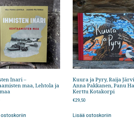
ten Inari –
Kuura ja Pyry, Raija Järv
aamisten maa, Lehtola ja
Anna Pakkanen, Panu Ha
omaa
Kerttu Kotakorpi
0
€
29,50
 ostoskoriin
Lisää ostoskoriin