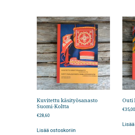
Kuvitettu käsityösanasto
Outi 
Suomi-Koltta
€
35,0
€
28,60
Lisää
Lisää ostoskoriin