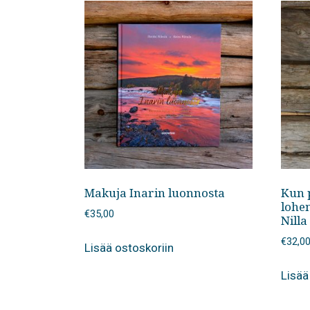
Makuja Inarin luonnosta
Kun p
lohe
€
35,00
Nilla
€
32,0
Lisää ostoskoriin
Lisää