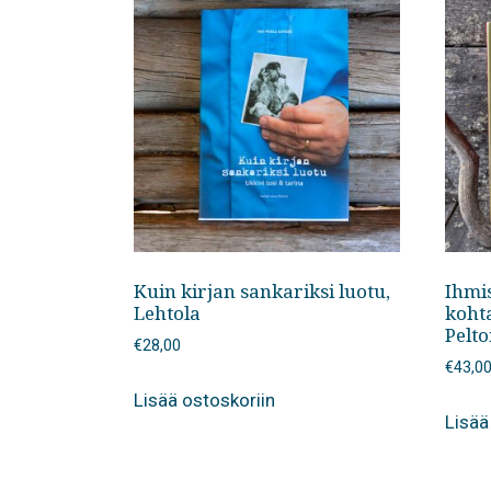
Kuin kirjan sankariksi luotu,
Ihmis
Lehtola
koht
Pelt
€
28,00
€
43,0
Lisää ostoskoriin
Lisää