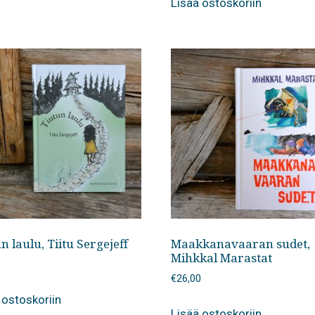
Lisää ostoskoriin
n laulu, Tiitu Sergejeff
Maakkanavaaran sudet,
Mihkkal Marastat
0
€
26,00
 ostoskoriin
Lisää ostoskoriin