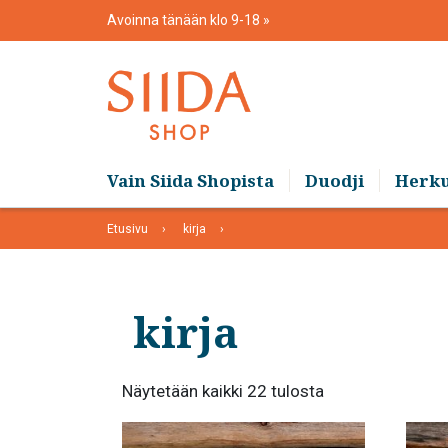
Skip
Avoinna tänään klo 9-18
to
content
Vain Siida Shopista
Duodji
Herk
Etusivu
kirja
kirja
Suosituimmat
Näytetään kaikki 22 tulosta
ensin