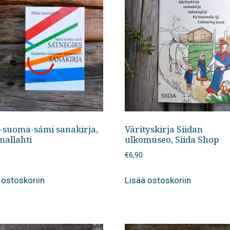
-suoma-sámi sanakirja,
Värityskirja Siidan
allahti
ulkomuseo, Siida Shop
0
€
6,90
 ostoskoriin
Lisää ostoskoriin