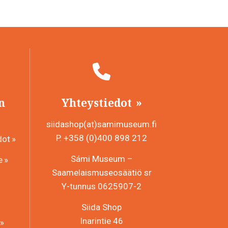
n
Yhteystiedot
siidashop(at)samimuseum.fi
P. +358 (0)400 898 212
dot
Sámi Museum –
e
Saamelaismuseosäätiö sr
Y-tunnus 0625907-2
Siida Shop
Inarintie 46