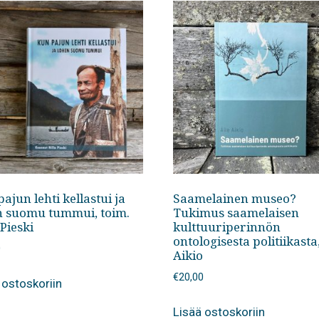
ajun lehti kellastui ja
Saamelainen museo?
n suomu tummui, toim.
Tukimus saamelaisen
 Pieski
kulttuuriperinnön
ontologisesta politiikasta
0
Aikio
€
20,00
 ostoskoriin
Lisää ostoskoriin