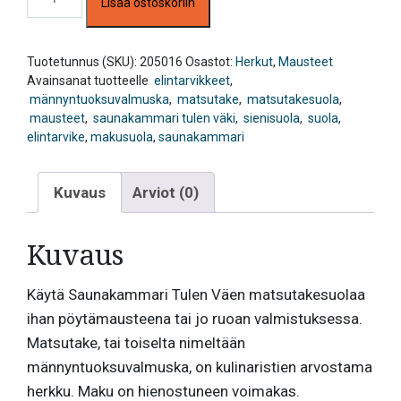
Lisää ostoskoriin
60g,
Saunakammari
Tulen
Väki
Tuotetunnus (SKU):
205016
Osastot:
Herkut
,
Mausteet
määrä
Avainsanat tuotteelle
elintarvikkeet
,
männyntuoksuvalmuska
,
matsutake
,
matsutakesuola
,
mausteet
,
saunakammari tulen väki
,
sienisuola
,
suola
,
elintarvike
,
makusuola
,
saunakammari
Kuvaus
Arviot (0)
Kuvaus
Käytä Saunakammari Tulen Väen matsutakesuolaa
ihan pöytämausteena tai jo ruoan valmistuksessa.
Matsutake, tai toiselta nimeltään
männyntuoksuvalmuska, on kulinaristien arvostama
herkku. Maku on hienostuneen voimakas.