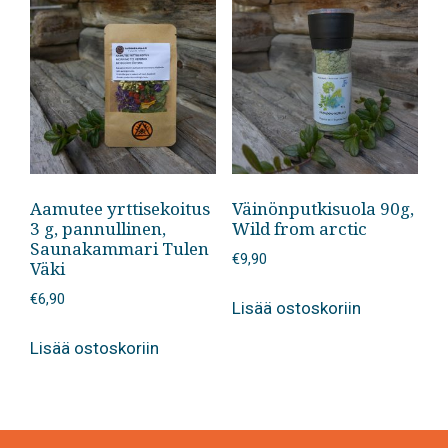
Aamutee yrttisekoitus
Väinönputkisuola 90g,
3 g, pannullinen,
Wild from arctic
Saunakammari Tulen
€
9,90
Väki
€
6,90
Lisää ostoskoriin
Lisää ostoskoriin