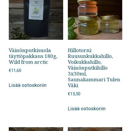
Väinönputkisuola
Hillotorni:
täyttöpakkaus 180g,
Ruusunkukkahillo,
Wild from arctic
Voikukkahillo,
Väinönputkihillo
€
11,60
3x30ml,
Saunakammari Tulen
Väki
Lisää ostoskoriin
€
15,50
Lisää ostoskoriin