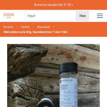
Skip
Avoinna tänään klo 9-18
to
content
Hae!
Hae
Etusivu
Herkut
Mausteet
Matsutakesuola 60g, Saunakammari Tulen Väki