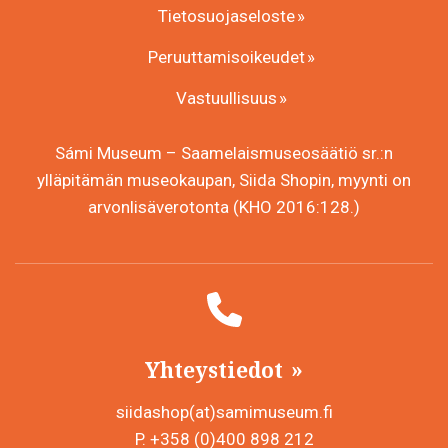
Tietosuojaseloste
Peruuttamisoikeudet
Vastuullisuus
Sámi Museum – Saamelaismuseosäätiö sr.:n
ylläpitämän museokaupan, Siida Shopin, myynti on
arvonlisäverotonta (KHO 2016:128.)
Yhteystiedot
siidashop(at)samimuseum.fi
P. +358 (0)400 898 212