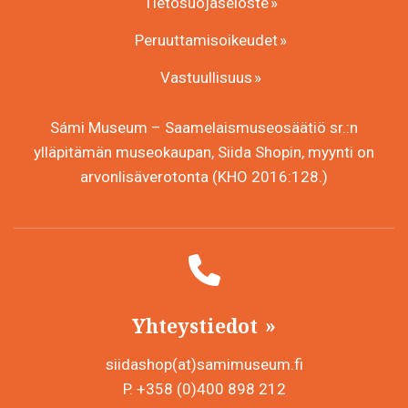
Tietosuojaseloste
Peruuttamisoikeudet
Vastuullisuus
Sámi Museum – Saamelaismuseosäätiö sr.:n
ylläpitämän museokaupan, Siida Shopin, myynti on
arvonlisäverotonta (KHO 2016:128.)
Yhteystiedot
siidashop(at)samimuseum.fi
P. +358 (0)400 898 212