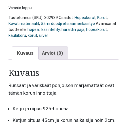
Varasto loppu
Tuotetunnus (SKU):
302939
Osastot:
Hopeakorut
,
Korut
,
Kovat materiaalit
,
Sámi duodji eli saamenkäsityö
Avainsanat
tuotteelle
hopea
,
käsintehty
,
haraldin paja
,
hopeakorut
,
kaulakoru
,
korut
,
silver
Kuvaus
Arviot (0)
Kuvaus
Runsaat ja värikkäät pohjoisen marjamättäät ovat
tämän korun innoittaja.
Ketju ja riipus 925-hopeaa.
Ketjun pituus 45cm ja korun halkaisija noin 2cm.