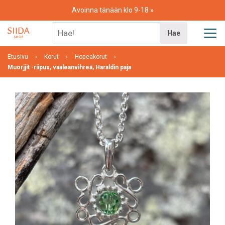
Skip
Avoinna tänään klo 9-18
to
content
Hae!
Hae
Etusivu
Korut
Hopeakorut
Muorjjit -riipus, vaaleanvihreä, Haraldin paja