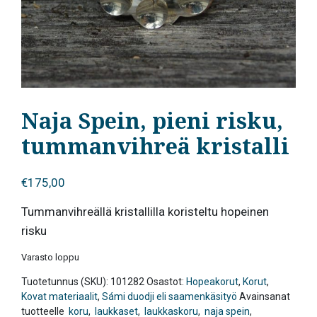
Naja Spein, pieni risku,
tummanvihreä kristalli
€
175,00
Tummanvihreällä kristallilla koristeltu hopeinen
risku
Varasto loppu
Tuotetunnus (SKU):
101282
Osastot:
Hopeakorut
,
Korut
,
Kovat materiaalit
,
Sámi duodji eli saamenkäsityö
Avainsanat
tuotteelle
koru
,
laukkaset
,
laukkaskoru
,
naja spein
,