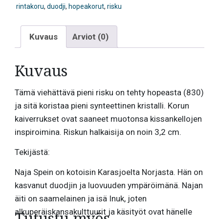
rintakoru
,
duodji
,
hopeakorut
,
risku
Kuvaus
Arviot (0)
Kuvaus
Tämä viehättävä pieni risku on tehty hopeasta (830)
ja sitä koristaa pieni synteettinen kristalli. Korun
kaiverrukset ovat saaneet muotonsa kissankellojen
inspiroimina. Riskun halkaisija on noin 3,2 cm.
Tekijästä:
Naja Spein on kotoisin Karasjoelta Norjasta. Hän on
kasvanut duodjin ja luovuuden ympäröimänä. Najan
äiti on saamelainen ja isä Inuk, joten
alkuperäiskansakulttuurit ja käsityöt ovat hänelle
Tutustu myös