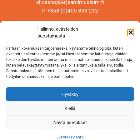
siidashop(at)samimuseum.fi
P. +358 (0)400 898 212
Sámi Museum – Saamelaismuseosäätiö sr
Hallinnoi evästeiden
Y-tunnus 0625907-2
suostumusta
Siida Shop
Parhaan kokemuksen tarjoamiseksi käytämme teknologioita, kuten
Inarintie 46
evästeitä, tallentaaksemme ja/tai käyttääksemme laitetietoja. Näiden
tekniikoiden hyväksyminen antaa meille mahdollisuuden käsitellä tietoja,
99870 Inari
kuten selauskäyttäytymistä tai yksilöllisiä tunnuksia tällä sivustolla.
Suostumuksen jättäminen tai peruuttaminen voi vaikuttaa haitallisesti
Löydät meidät myös somesta!
tiettyihin ominaisuuksiin ja toimintoihin.
Instagram
Hyväksy
Facebook
Kiellä
Näytä asetukset
Evästekäytäntö