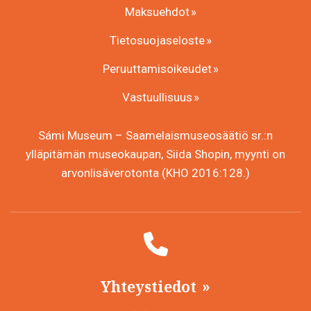
Maksuehdot
Tietosuojaseloste
Peruuttamisoikeudet
Vastuullisuus
Sámi Museum – Saamelaismuseosäätiö sr.:n
ylläpitämän museokaupan, Siida Shopin, myynti on
arvonlisäverotonta (KHO 2016:128.)
Yhteystiedot