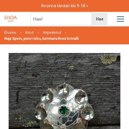
Skip
Avoinna tänään klo 9-18
to
content
Hae!
Hae
Etusivu
Korut
Hopeakorut
Naja Spein, pieni risku, tummanvihreä kristalli