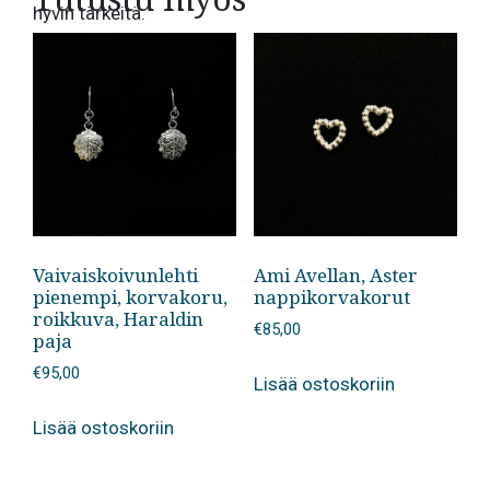
hyvin tärkeitä.
Vaivaiskoivunlehti
Ami Avellan, Aster
pienempi, korvakoru,
nappikorvakorut
roikkuva, Haraldin
€
85,00
paja
€
95,00
Lisää ostoskoriin
Lisää ostoskoriin