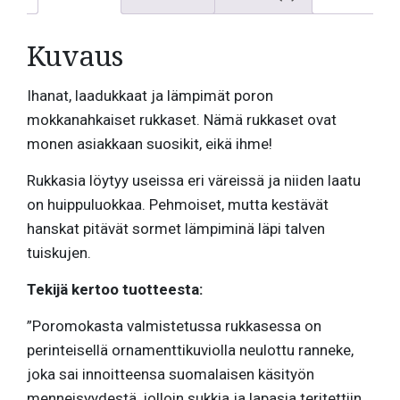
Kuvaus
Ihanat, laadukkaat ja lämpimät poron
mokkanahkaiset rukkaset. Nämä rukkaset ovat
monen asiakkaan suosikit, eikä ihme!
Rukkasia löytyy useissa eri väreissä ja niiden laatu
on huippuluokkaa. Pehmoiset, mutta kestävät
hanskat pitävät sormet lämpiminä läpi talven
tuiskujen.
Tekijä kertoo tuotteesta:
”Poromokasta valmistetussa rukkasessa on
perinteisellä ornamenttikuviolla neulottu ranneke,
joka sai innoitteensa suomalaisen käsityön
menneisyydestä, jolloin sukkia ja lapasia teritettiin,