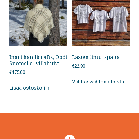
Voit
tehdä
valinn
tuotte
sivulla
Inari handicrafts, Oodi
Lasten lintu t-paita
Suomelle -villahuivi
€
22,90
€
475,00
Tällä
Valitse vaihtoehdoista
tuotte
Lisää ostoskoriin
on
useam
muunn
Voit
tehdä
valinn