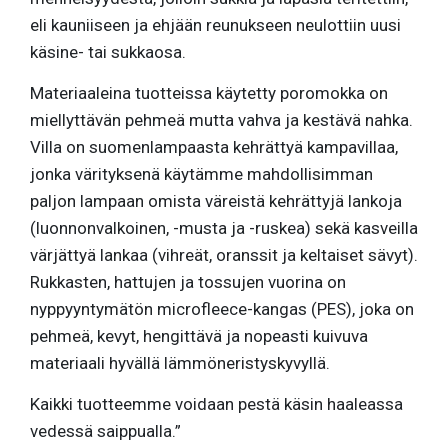
eli kauniiseen ja ehjään reunukseen neulottiin uusi
käsine- tai sukkaosa.
Materiaaleina tuotteissa käytetty poromokka on
miellyttävän pehmeä mutta vahva ja kestävä nahka.
Villa on suomenlampaasta kehrättyä kampavillaa,
jonka värityksenä käytämme mahdollisimman
paljon lampaan omista väreistä kehrättyjä lankoja
(luonnonvalkoinen, -musta ja -ruskea) sekä kasveilla
värjättyä lankaa (vihreät, oranssit ja keltaiset sävyt).
Rukkasten, hattujen ja tossujen vuorina on
nyppyyntymätön microfleece-kangas (PES), joka on
pehmeä, kevyt, hengittävä ja nopeasti kuivuva
materiaali hyvällä lämmöneristyskyvyllä.
Kaikki tuotteemme voidaan pestä käsin haaleassa
vedessä saippualla.”