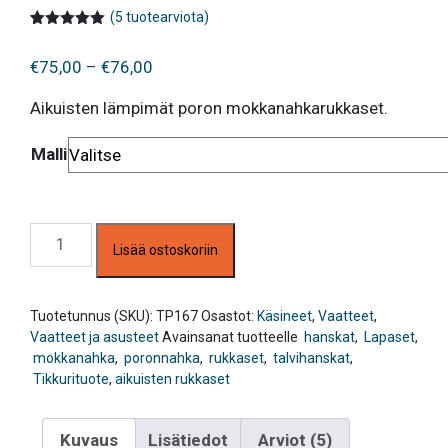
(
5
tuotearviota)
Arvio
5
5.00
5:stä
Hintaluokka:
€
75,00
–
€
76,00
perustuen
asiakkaan
€75,00
arvotukseen.
Aikuisten lämpimät poron mokkanahkarukkaset.
-
€76,00
Malli
Tikkurituote,
Lisää ostoskoriin
Poronnahkarukkaset
määrä
Tuotetunnus (SKU):
TP167
Osastot:
Käsineet
,
Vaatteet
,
Vaatteet ja asusteet
Avainsanat tuotteelle
hanskat
,
Lapaset
,
mokkanahka
,
poronnahka
,
rukkaset
,
talvihanskat
,
Tikkurituote
,
aikuisten rukkaset
Kuvaus
Lisätiedot
Arviot (5)