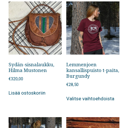
Sydän-sisnalaukku,
Lemmenjoen
Hilma Mustonen
kansallispuisto t-paita,
Burgundy
€
320,00
€
28,50
Lisää ostoskoriin
Tällä
Valitse vaihtoehdoista
tuotte
on
useam
muunn