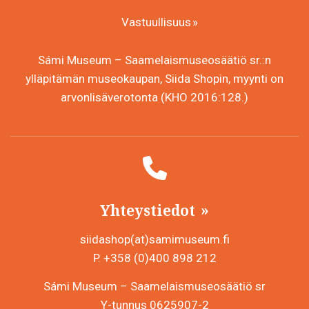
Vastuullisuus
Sámi Museum – Saamelaismuseosäätiö sr.:n
ylläpitämän museokaupan, Siida Shopin, myynti on
arvonlisäverotonta (KHO 2016:128.)
Yhteystiedot
siidashop(at)samimuseum.fi
P. +358 (0)400 898 212
Sámi Museum – Saamelaismuseosäätiö sr
Y-tunnus 0625907-2