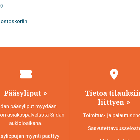
00
 ostoskoriin
Pääsyliput
Tietoa tilauksii
liittyen
idan pääsyliput myydään
n asiakaspalvelusta Siidan
Toimitus- ja palautuseh
aukioloaikana.
Saavutettavuusselost
sylippujen myynti päättyy