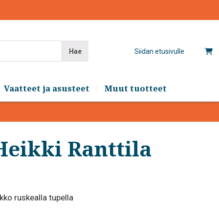
Hae
Siidan etusivulle
Vaatteet ja asusteet
Muut tuotteet
eikki Ranttila
kko ruskealla tupella