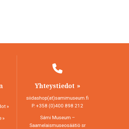
n
Yhteystiedot
siidashop(at)samimuseum.fi
P. +358 (0)400 898 212
dot
Sámi Museum –
e
Saamelaismuseosäätiö sr