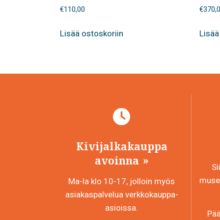
€
110,00
€
370,
Lisää ostoskoriin
Lisää
Kivijalkakauppa
avoinna
Si
museo
Ma-la klo 10-17, jolloin myös
asiakaspalvelua verkkokauppa-
asioissa.
Pää