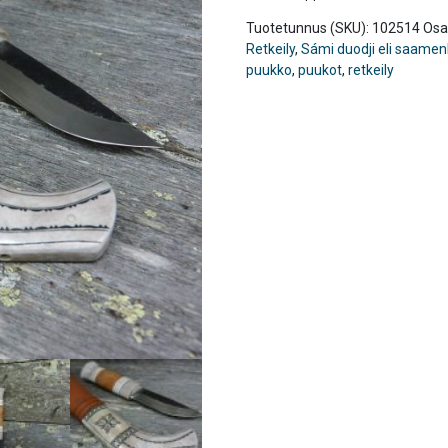
Tuotetunnus (SKU):
102514
Osa
Retkeily
,
Sámi duodji eli saamen
puukko
,
puukot
,
retkeily