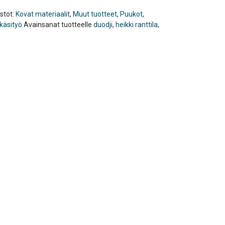
stot:
Kovat materiaalit
,
Muut tuotteet
,
Puukot
,
käsityö
Avainsanat tuotteelle
duodji
,
heikki ranttila
,