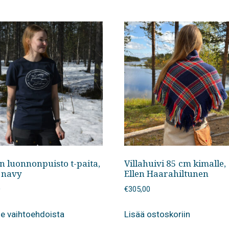
n luonnonpuisto t-paita,
Villahuivi 85 cm kimalle,
d navy
Ellen Haarahiltunen
0
€
305,00
Tällä
se vaihtoehdoista
Lisää ostoskoriin
tuotteella