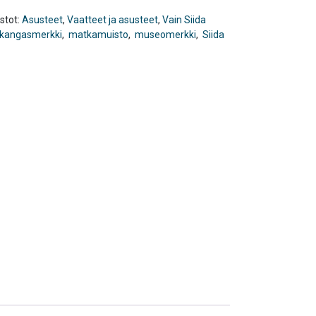
stot:
Asusteet
,
Vaatteet ja asusteet
,
Vain Siida
kangasmerkki
,
matkamuisto
,
museomerkki
,
Siida