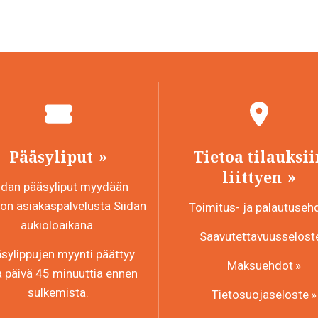
on
useampi
muunnelma.
Voit
tehdä
valinnat
tuotteen
sivulla.
Pääsyliput
Tietoa tilauksii
liittyen
idan pääsyliput myydään
n asiakaspalvelusta Siidan
Toimitus- ja palautuseh
aukioloaikana.
Saavutettavuusselost
sylippujen myynti päättyy
Maksuehdot
a päivä 45 minuuttia ennen
sulkemista.
Tietosuojaseloste