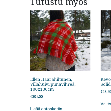
Tutustu myös
Ellen Haarahiltunen,
Kevo
Villahuivi punavihreä,
Soli
100x100cm
€
28,5
€
305,00
Valit
Lisää ostoskoriin