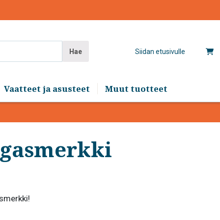
Hae
Siidan etusivulle
Vaatteet ja asusteet
Muut tuotteet
ngasmerkki
smerkki!