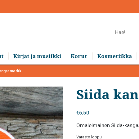
Hae!
ut
Kirjat ja musiikki
Korut
Kosmetiikka
kangasmerkki
Siida ka
€
6,50
Omaleimainen Siida-kanga
Varasto loppu