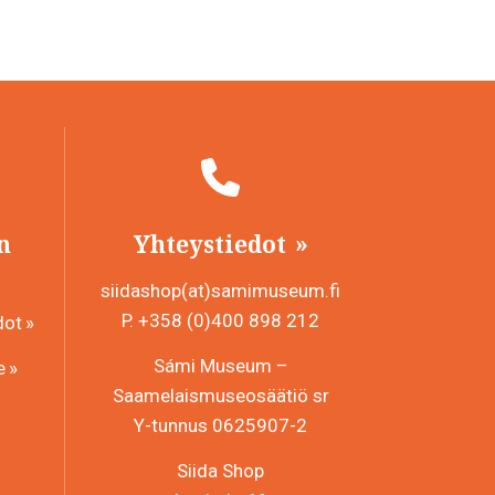
n
Yhteystiedot
siidashop(at)samimuseum.fi
P. +358 (0)400 898 212
dot
Sámi Museum –
e
Saamelaismuseosäätiö sr
Y-tunnus 0625907-2
Siida Shop