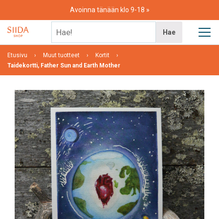
Skip
Avoinna tänään klo 9-18
to
content
Hae!
Hae
Etusivu
Muut tuotteet
Kortit
Taidekortti, Father Sun and Earth Mother