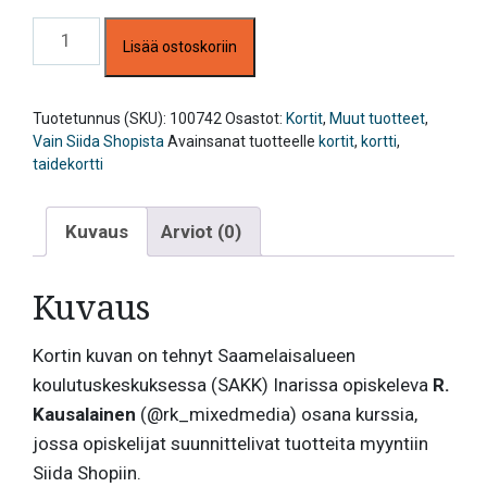
Taidekortti,
Lisää ostoskoriin
Father
Sun
and
Earth
Tuotetunnus (SKU):
100742
Osastot:
Kortit
,
Muut tuotteet
,
Mother
Vain Siida Shopista
Avainsanat tuotteelle
kortit
,
kortti
,
määrä
taidekortti
Kuvaus
Arviot (0)
Kuvaus
Kortin kuvan on tehnyt Saamelaisalueen
koulutuskeskuksessa (SAKK) Inarissa opiskeleva
R.
Kausalainen
(@rk_mixedmedia) osana kurssia,
jossa opiskelijat suunnittelivat tuotteita myyntiin
Siida Shopiin.