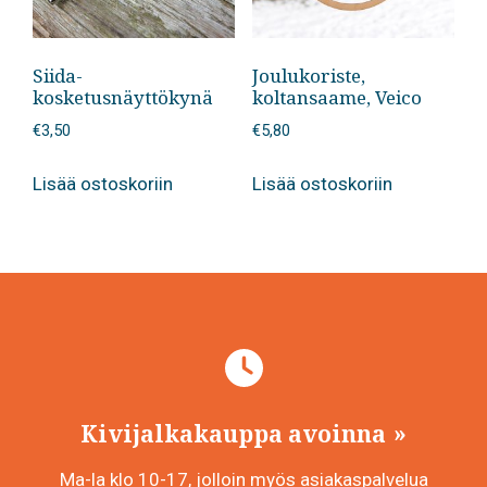
Siida-
Joulukoriste,
kosketusnäyttökynä
koltansaame, Veico
€
3,50
€
5,80
Lisää ostoskoriin
Lisää ostoskoriin
Kivijalkakauppa avoinna
Ma-la klo 10-17, jolloin myös asiakaspalvelua