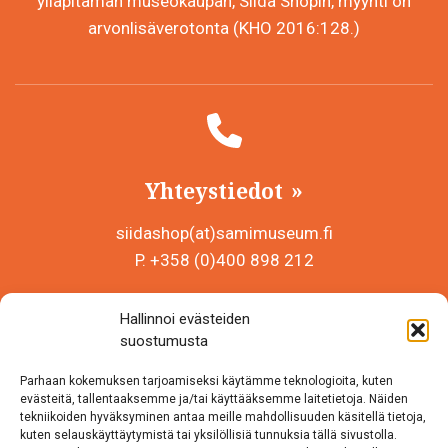
ylläpitämän museokaupan, Siida Shopin, myynti on
arvonlisäverotonta (KHO 2016:128.)
Yhteystiedot
siidashop(at)samimuseum.fi
P. +358 (0)400 898 212
Sámi Museum – Saamelaismuseosäätiö sr
Hallinnoi evästeiden
Y-tunnus 0625907-2
suostumusta
Siida Shop
Parhaan kokemuksen tarjoamiseksi käytämme teknologioita, kuten
Inarintie 46
evästeitä, tallentaaksemme ja/tai käyttääksemme laitetietoja. Näiden
tekniikoiden hyväksyminen antaa meille mahdollisuuden käsitellä tietoja,
99870 Inari
kuten selauskäyttäytymistä tai yksilöllisiä tunnuksia tällä sivustolla.