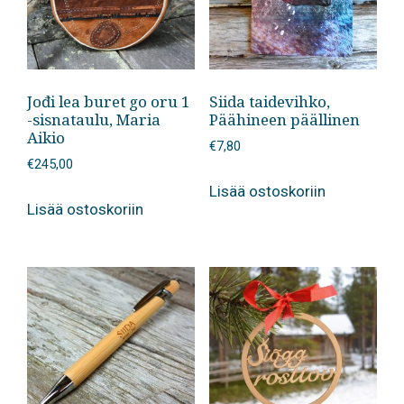
Jođi lea buret go oru 1
Siida taidevihko,
-sisnataulu, Maria
Päähineen päällinen
Aikio
€
7,80
€
245,00
Lisää ostoskoriin
Lisää ostoskoriin