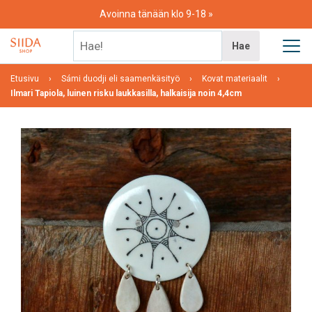
Skip
Avoinna tänään klo 9-18
to
content
Hae!
Hae
Etusivu
Sámi duodji eli saamenkäsityö
Kovat materiaalit
Ilmari Tapiola, luinen risku laukkasilla, halkaisija noin 4,4cm