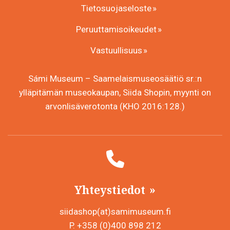
Tietosuojaseloste
Peruuttamisoikeudet
Vastuullisuus
Sámi Museum – Saamelaismuseosäätiö sr.:n
ylläpitämän museokaupan, Siida Shopin, myynti on
arvonlisäverotonta (KHO 2016:128.)
Yhteystiedot
siidashop(at)samimuseum.fi
P. +358 (0)400 898 212