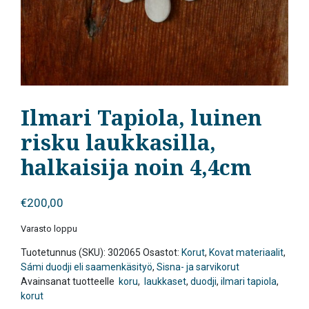
Ilmari Tapiola, luinen
risku laukkasilla,
halkaisija noin 4,4cm
€
200,00
Varasto loppu
Tuotetunnus (SKU):
302065
Osastot:
Korut
,
Kovat materiaalit
,
Sámi duodji eli saamenkäsityö
,
Sisna- ja sarvikorut
Avainsanat tuotteelle
koru
,
laukkaset
,
duodji
,
ilmari tapiola
,
korut