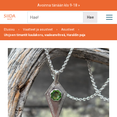
Skip
Avoinna tänään klo 9-18
to
content
Hae!
Hae
Etusivu
Vaatteet ja asusteet
Asusteet
Utsjoen timantit kaulakoru, vaaleanvihreä, Haraldin paja