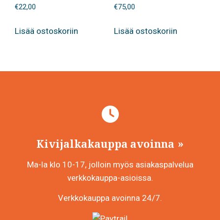
€
22,00
€
75,00
Lisää ostoskoriin
Lisää ostoskoriin
Kivijalkakauppa avoinna
Ma-la klo 10-17, jolloin myös asiakaspalvelua
verkkokauppa-asioissa.
Verkkokauppa avoinna 24/7.