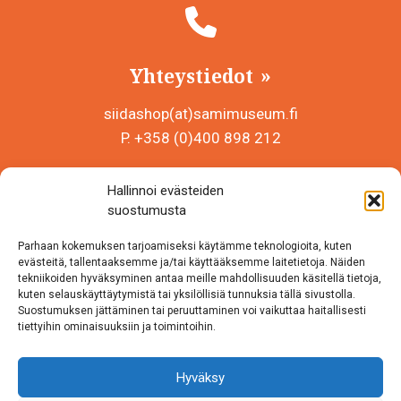
Yhteystiedot
siidashop(at)samimuseum.fi
P. +358 (0)400 898 212
Sámi Museum – Saamelaismuseosäätiö sr
Hallinnoi evästeiden
Y-tunnus 0625907-2
suostumusta
Siida Shop
Parhaan kokemuksen tarjoamiseksi käytämme teknologioita, kuten
Inarintie 46
evästeitä, tallentaaksemme ja/tai käyttääksemme laitetietoja. Näiden
tekniikoiden hyväksyminen antaa meille mahdollisuuden käsitellä tietoja,
99870 Inari
kuten selauskäyttäytymistä tai yksilöllisiä tunnuksia tällä sivustolla.
Suostumuksen jättäminen tai peruuttaminen voi vaikuttaa haitallisesti
Löydät meidät myös somesta!
tiettyihin ominaisuuksiin ja toimintoihin.
Instagram
Hyväksy
Facebook