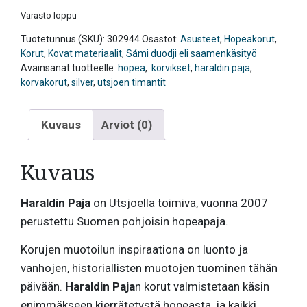
Varasto loppu
Tuotetunnus (SKU):
302944
Osastot:
Asusteet
,
Hopeakorut
,
Korut
,
Kovat materiaalit
,
Sámi duodji eli saamenkäsityö
Avainsanat tuotteelle
hopea
,
korvikset
,
haraldin paja
,
korvakorut
,
silver
,
utsjoen timantit
Kuvaus
Arviot (0)
Kuvaus
Haraldin Paja
on Utsjoella toimiva, vuonna 2007
perustettu Suomen pohjoisin hopeapaja.
Korujen muotoilun inspiraationa on luonto ja
vanhojen, historiallisten muotojen tuominen tähän
päivään.
Haraldin Paja
n korut valmistetaan käsin
enimmäkseen kierrätetystä hopeasta, ja kaikki