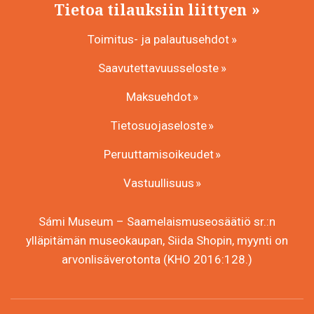
Tietoa tilauksiin liittyen
Toimitus- ja palautusehdot
Saavutettavuusseloste
Maksuehdot
Tietosuojaseloste
Peruuttamisoikeudet
Vastuullisuus
Sámi Museum – Saamelaismuseosäätiö sr.:n
ylläpitämän museokaupan, Siida Shopin, myynti on
arvonlisäverotonta (KHO 2016:128.)