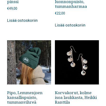
pinssi
luonnonpuisto,
tummanharmaa
€
49,00
€
22,00
Lisää ostoskoriin
Lisää ostoskoriin
Pipo, Lemmenjoen
Korvakorut, kolme
kansallispuisto,
isoa laukkasta, Heikki
tummanvihreä
Ranttila