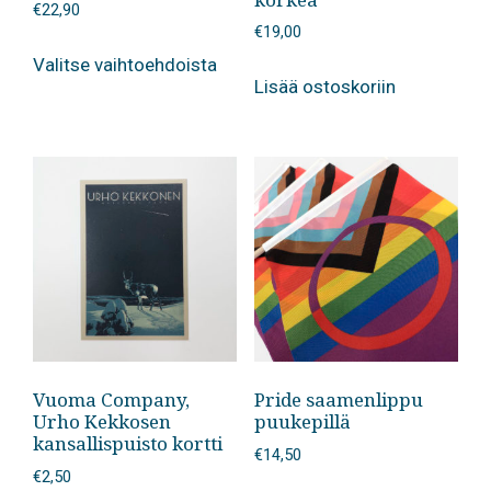
€
22,90
€
19,00
Tällä
Valitse vaihtoehdoista
tuotteella
Lisää ostoskoriin
on
useampi
muunnelma.
Voit
tehdä
valinnat
tuotteen
sivulla.
Vuoma Company,
Pride saamenlippu
Urho Kekkosen
puukepillä
kansallispuisto kortti
€
14,50
€
2,50