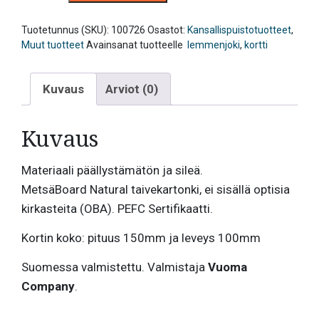
Lemmenjoen
kansallispuisto
kortti
Tuotetunnus (SKU):
100726
Osastot:
Kansallispuistotuotteet
,
määrä
Muut tuotteet
Avainsanat tuotteelle
lemmenjoki
,
kortti
Kuvaus
Arviot (0)
Kuvaus
Materiaali päällystämätön ja sileä.
MetsäBoard Natural taivekartonki, ei sisällä optisia
kirkasteita (OBA). PEFC Sertifikaatti.
Kortin koko: pituus 150mm ja leveys 100mm
Suomessa valmistettu. Valmistaja
Vuoma
Company
.