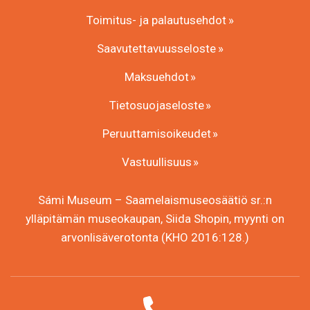
Toimitus- ja palautusehdot
Saavutettavuusseloste
Maksuehdot
Tietosuojaseloste
Peruuttamisoikeudet
Vastuullisuus
Sámi Museum – Saamelaismuseosäätiö sr.:n
ylläpitämän museokaupan, Siida Shopin, myynti on
arvonlisäverotonta (KHO 2016:128.)