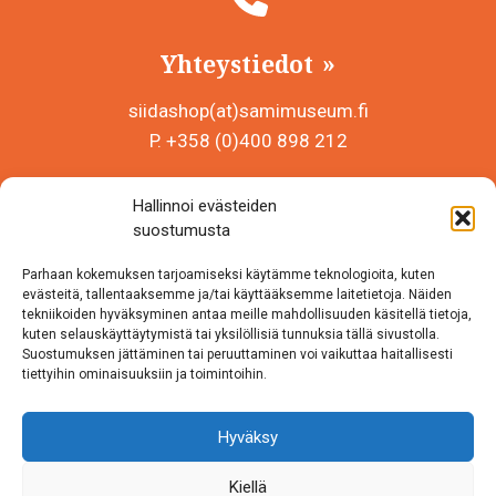
Yhteystiedot
siidashop(at)samimuseum.fi
P. +358 (0)400 898 212
Sámi Museum – Saamelaismuseosäätiö sr
Hallinnoi evästeiden
Y-tunnus 0625907-2
suostumusta
Siida Shop
Parhaan kokemuksen tarjoamiseksi käytämme teknologioita, kuten
Inarintie 46
evästeitä, tallentaaksemme ja/tai käyttääksemme laitetietoja. Näiden
tekniikoiden hyväksyminen antaa meille mahdollisuuden käsitellä tietoja,
99870 Inari
kuten selauskäyttäytymistä tai yksilöllisiä tunnuksia tällä sivustolla.
Suostumuksen jättäminen tai peruuttaminen voi vaikuttaa haitallisesti
Löydät meidät myös somesta!
tiettyihin ominaisuuksiin ja toimintoihin.
Instagram
Hyväksy
Facebook
Kiellä