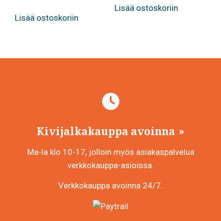
Lisää ostoskoriin
Lisää ostoskoriin
Kivijalkakauppa avoinna
Ma-la klo 10-17, jolloin myös asiakaspalvelua
verkkokauppa-asioissa.
Verkkokauppa avoinna 24/7.