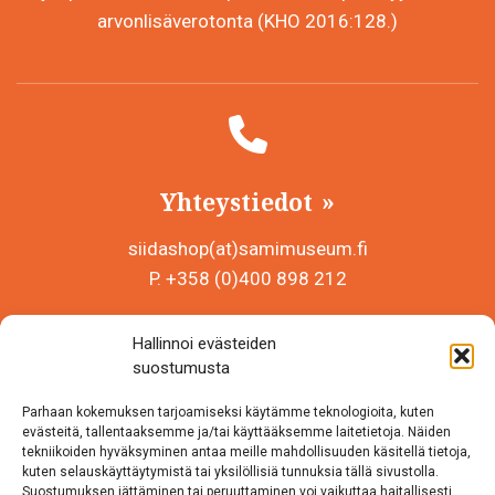
arvonlisäverotonta (KHO 2016:128.)
Yhteystiedot
siidashop(at)samimuseum.fi
P. +358 (0)400 898 212
Sámi Museum – Saamelaismuseosäätiö sr
Hallinnoi evästeiden
Y-tunnus 0625907-2
suostumusta
Siida Shop
Parhaan kokemuksen tarjoamiseksi käytämme teknologioita, kuten
Inarintie 46
evästeitä, tallentaaksemme ja/tai käyttääksemme laitetietoja. Näiden
tekniikoiden hyväksyminen antaa meille mahdollisuuden käsitellä tietoja,
99870 Inari
kuten selauskäyttäytymistä tai yksilöllisiä tunnuksia tällä sivustolla.
Suostumuksen jättäminen tai peruuttaminen voi vaikuttaa haitallisesti