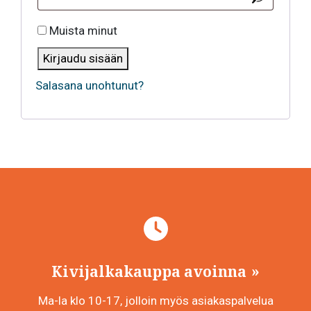
Muista minut
Kirjaudu sisään
Salasana unohtunut?
Kivijalkakauppa avoinna
Ma-la klo 10-17, jolloin myös asiakaspalvelua