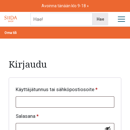
Skip
Avoinna tänään klo 9-18
to
content
Hae!
Hae
Oma tili
Kirjaudu
Vaaditaan
Käyttäjätunnus tai sähköpostiosoite
*
Vaaditaan
Salasana
*