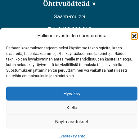
Õhttvuõđteâđ
Sääʹm-muʹzei
Teʹl. 0400 898 212
Hallinnoi evästeiden suostumusta
Meäʹcchalltõs äʹššneǩ-kääzzkõs
Parhaan kokemuksen tarjoamiseksi käytämme teknologioita, kuten
evästeitä, tallentaaksemme ja/tai käyttääksemme laitetietoja. Näiden
Teʹl. 0206 39 7740
tekniikoiden hyväksyminen antaa meille mahdollisuuden käsitellä tietoja,
kuten selauskäyttäytymistä tai yksilöllisiä tunnuksia tällä sivustolla.
Restraant Sarrit
Suostumuksen jättäminen tai peruuttaminen voi vaikuttaa haitallisesti
tiettyihin ominaisuuksiin ja toimintoihin.
Teʹl. 040 700 6485
Hyväksy
Kiellä
Näytä asetukset
Evästekäytäntö