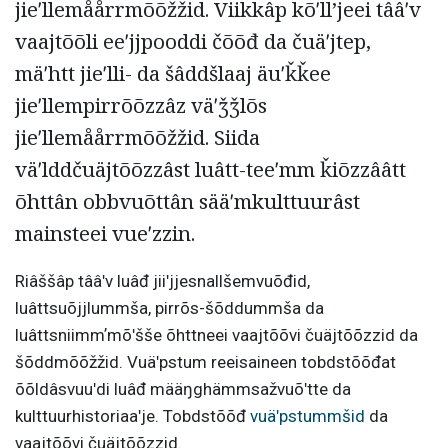
jieʹllemåårrmõõžžid. Viikkâp kõʹllʼjeei tââʹv
vaajtõõli eeʹjjpooddi čõõđ da čuäʹjtep,
mäʹhtt jieʹlli- da šâddšlaaj äuʹǩǩee
jieʹllempirrõõzzâz väʹǯǯlõs
jieʹllemåårrmõõžžid. Siida
väʹlddčuäjtõõzzâst luâtt-teeʹmm ǩiõzzââtt
õhttân obbvuõttân sääʹmkulttuurâst
mainsteei vueʹzzin.
Riâššâp tââʹv luâđ jiiʹjjesnallšemvuõđid,
luâttsuõjjlummša, pirrõs-šõddummša da
luâttsniimmʼmõʹšše õhttneei vaajtõõvi čuäjtõõzzid da
šõddmõõžžid. Vuäʹpstum reeisaineen tobdstõõđat
õõldâsvuuʹdi luâđ määŋghämmsažvuõʹtte da
kulttuurhistoriaaʹje. Tobdstõõđ
vuäʹpstummšid
da
vaajtõõvi čuäjtõõzzid.