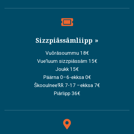
Sizzpiâssâmliipp
Vuõrâsoummu 18€
Vueʹluum sizzpiâssâm 15€
Joukk 15€
Päärna 0–6-ekksa 0€
Škooulneeʹǩǩ 7-17 –ekksa 7€
Piârlipp 36€