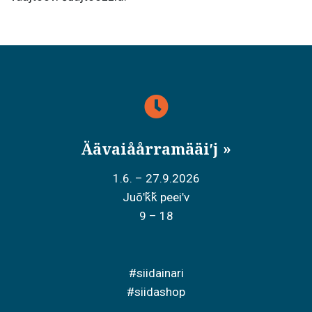
Äävaiåårramääiʹj
1.6. – 27.9.2026
Juõʹǩǩ peeiʹv
9 – 18
#siidainari
#siidashop