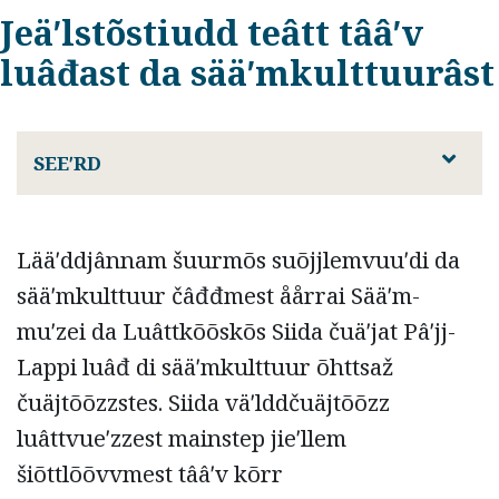
Jeäʹlstõstiudd teâtt tââʹv
luâđast da sääʹmkulttuurâst
SEEʹRD
Lääʹddjânnam šuurmõs suõjjlemvuuʹdi da
sääʹmkulttuur čâđđmest åårrai Sääʹm-
muʹzei da Luâttkõõskõs Siida čuäʹjat Pâʹjj-
Lappi luâđ di sääʹmkulttuur õhttsaž
čuäjtõõzzstes. Siida väʹlddčuäjtõõzz
luâttvueʹzzest mainstep jieʹllem
šiõttlõõvvmest tââʹv kõrr