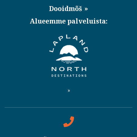
Dooidmõš
Alueemme palveluista: