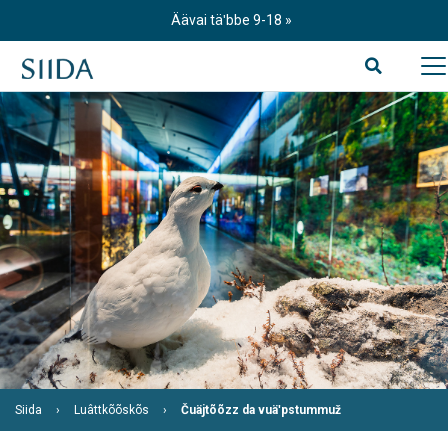
Skip
Äävai täʹbbe 9-18
to
content
Siida
Luâttkõõskõs
Čuäjtõõzz da vuäʹpstummuž